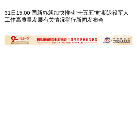
伊朗拟禁止敌对方通行霍尔木兹海峡 对违规者重罚
31日15:00 国新办就加快推动“十五五”时期退役军人
工作高质量发展有关情况举行新闻发布会
美参议院委员会投票认定传染病专家福奇藐视国会
休达地方政府说非法移民越境事件已致约百人死亡
“十五五”开局之年传统产业转型焕
黄河壶口瀑布金瀑
新一线观察
读懂中国