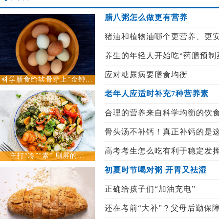
腊八粥怎么做更有营养
猪油和植物油哪个更营养、更
养生的年轻人开始吃“药膳预制
应对糖尿病要膳食均衡
科学膳食给软骨穿上“金钟...
老年人应适时补充7种营养素
合理的营养来自科学均衡的饮
骨头汤不补钙！真正补钙的是这
高考考生怎么吃有利于稳定发
主打“冷”“素” 刷屏的...
初夏时节喝对粥 开胃又袪湿
正确给孩子们“加油充电”
还在考前“大补”？父母后勤保障