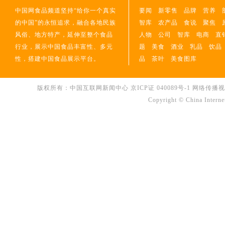
中国网食品频道坚持“给你一个真实
要闻
新零售
品牌
营养
的中国”的永恒追求，融合各地民族
智库
农产品
食说
聚焦
风俗、地方特产，延伸至整个食品
人物
公司
智库
电商
直
行业，展示中国食品丰富性、多元
题
美食
酒业
乳品
饮品
性，搭建中国食品展示平台。
品
茶叶
美食图库
版权所有：中国互联网新闻中心
京ICP证 040089号-1
网络传播视听节
Copyright © China Interne