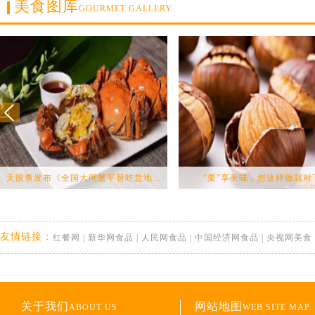
美食图库
GOURMET GALLERY
天眼查发布《全国大闸蟹平替吃货地...
“栗”享美味，您这样做就对
友情链接：
红餐网
|
新华网食品
|
人民网食品
|
中国经济网食品
|
央视网美食
关于我们
网站地图
ABOUT US
WEB SITE MAP