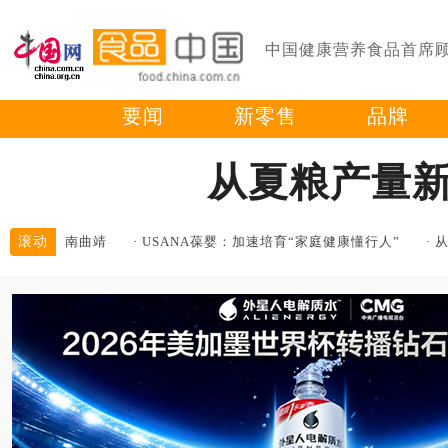
中国健康营养食品首席
要闻
新零售
品牌
从夏粮产量新
落地云南曲靖
滚动
·
USANA葆婴：加速培育“家庭健康懂行人”
·
从城市