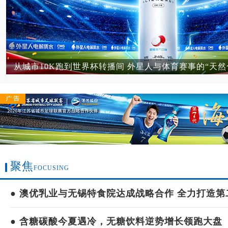
无糖茶统治十年后，养生水开始“抢人”了
聚焦
FOCUSING
● 澳优乳业与无锡特食院达成战略合作 全力打造第二
● 含糖碳酸今夏遇冷，无糖饮料逆势增长领跑大盘