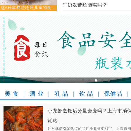
牛奶发苦还能喝吗？
这6种容易噎呛到儿童的食...
美 食
|
酒 业
|
乳 品
|
饮 品
|
保健品
|
小龙虾烹饪后分量会变吗？上海市消
耗略...
针对此前引发热议的“5斤小龙虾变3斤”，上海市