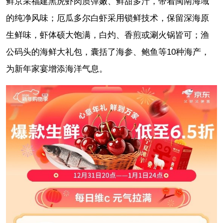
鲜京采福建黑虎虾肉质弹嫩、鲜甜多汁，带着闽南海域
的纯净风味；厄瓜多尔白虾采用锁鲜技术，保留深海原
生鲜味，虾体硕大饱满，白灼、香煎或涮火锅皆可；渔
公码头的海鲜大礼包，囊括了海参、鲍鱼等10种海产，
为新年家宴增添海洋气息。