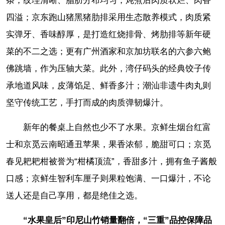
条，纹理清晰、脂肪分布均匀，炖煮后肉质软烂、肉香
四溢；京东跑山猪黑猪肋排采用生态散养模式，肉质紧
实弹牙、香味醇厚，是打造红烧排骨、烤肋排等新年硬
菜的不二之选；更有广州酒家和京加坊联名的六参六鲍
佛跳墙，作为压轴大菜。此外，湾仔码头的经典饺子传
承地道风味，皮薄馅足、鲜香多汁；潮汕非遗牛肉丸则
坚守传统工艺，手打而成的肉质弹韧爆汁。
新年的餐桌上自然也少不了水果。京鲜生烟台红富
士和京觅云南昭通丑苹果，果香浓郁，脆甜可口；京觅
春见耙耙柑被誉为“柑橘顶流”，香甜多汁，拥有鱼子酱般
口感；京鲜生智利车厘子则果粒饱满、一口爆汁，不论
送人还是自己享用，都是绝佳之选。
“水果皇后”印尼山竹销量翻倍，“三重”品控保障品