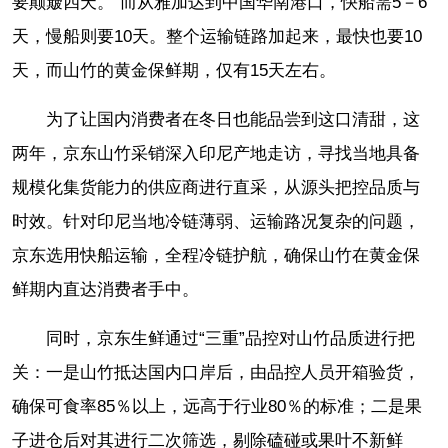
要颠簸四天。”而从雅加达到中国华南港口，快船需5－6
天，慢船则要10天。整个运输链路加起来，最快也要10
天，而山竹的黄金保鲜期，仅有15天左右。
为了让国内消费者在冬日也能品尝到这口清甜，这
两年，京东山竹采销深入印尼产地走访，寻找当地具备
规模化集货能力的供应商进行直采，从源头把控品质与
时效。针对印尼当地冷链薄弱、运输路况复杂的问题，
京东选用快船运输，全程冷链护航，确保山竹在黄金保
鲜期内直达消费者手中。
同时，京东生鲜通过“三重”品控对山竹品质进行把
关：一是山竹抵达国内口岸后，由品控人员开箱验货，
确保可食率85％以上，远高于行业80％的标准；二是果
子进仓后对其进行二次筛选，剔除磕碰或果叶不新鲜