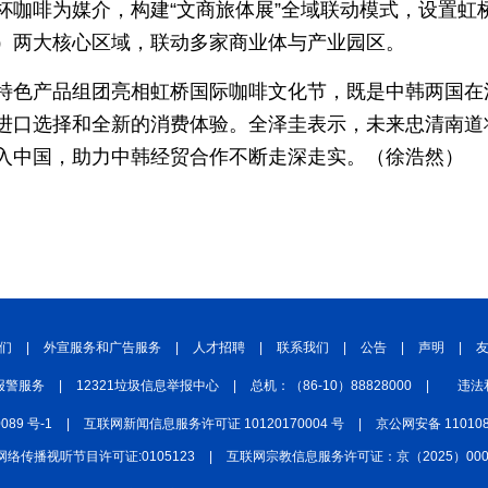
杯咖啡为媒介，构建“文商旅体展”全域联动模式，设置虹
）两大核心区域，联动多家商业体与产业园区。
特色产品组团亮相虹桥国际咖啡文化节，既是中韩两国在
进口选择和全新的消费体验。全泽圭表示，未来忠清南道
入中国，助力中韩经贸合作不断走深走实。（徐浩然）
们
|
外宣服务和广告服务
|
人才招聘
|
联系我们
|
公告
|
声明
|
报警服务
|
12321垃圾信息举报中心
|
总机：（86-10）88828000
|
违法
0089 号-1
|
互联网新闻信息服务许可证 10120170004 号
|
京公网安备 110108
网络传播视听节目许可证:0105123
|
互联网宗教信息服务许可证：京（2025）0000