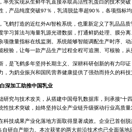
，率先实现从生鲜牛乳直接萃取高活性乳蛋白的技术突破
性，产品纯度突破97％，乳清脱盐率超90％，各项指标
，飞鹤打造的近红外AI智检系统，也重新定义了乳品品
度学习算法与海量乳源光谱数据，打通鲜奶处理、膜分离
余项微量指标在线监测。系统能够智能调配生产时序、动
能校验，让每一款产品生产过程全程可追溯、可核验，从
新，是飞鹤多年坚持长期主义、深耕科研创新的有力印证
力，为奶业振兴和国民营养健康提供了强劲而持久的科技
蛋白深加工助推中国乳业
础研究与技术攻关，从搭建中国母乳数据库，到承接“十四
统性技术突破，始终坚持以全产业链升级驱动行业高质量
在科技成果产业化落地方面取得显著成效。企业已首创脱
00％自研自产能力。本次获奖的两大前沿技术也已全面落