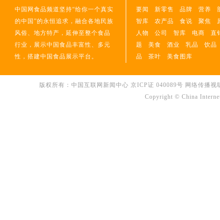
中国网食品频道坚持“给你一个真实
要闻
新零售
品牌
营养
的中国”的永恒追求，融合各地民族
智库
农产品
食说
聚焦
风俗、地方特产，延伸至整个食品
人物
公司
智库
电商
直
行业，展示中国食品丰富性、多元
题
美食
酒业
乳品
饮品
性，搭建中国食品展示平台。
品
茶叶
美食图库
版权所有：中国互联网新闻中心 京ICP证 040089号 网络传播视听节目许可
Copyright © China Interne