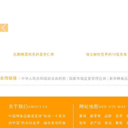
比翻糖蛋糕美的是杏仁膏
瑞士献给世界的10道美食
友情链接：
中华人民共和国农业农村部
|
国家市场监督管理总局
|
新华网食品
关于我们
网站地图
ABOUT US
WEB SITE MAP
中国网食品频道坚持“给你一个真实
要闻
新零售
品牌
营养
的中国”的永恒追求，融合各地民族
智库
农产品
食说
聚焦