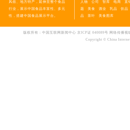
风俗、地方特产，延伸至整个食品
人物
公司
智库
电商
直
行业，展示中国食品丰富性、多元
题
美食
酒业
乳品
饮品
性，搭建中国食品展示平台。
品
茶叶
美食图库
版权所有：中国互联网新闻中心 京ICP证 040089号 网络传播视听节目许可
Copyright © China Interne