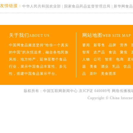
友情链接：
中华人民共和国农业部
|
国家食品药品监督管理总局
|
新华网食品
关于我们
网站地图
ABOUT US
WEB SITE MAP
中国网食品频道坚持“给你一个真实
要闻
新零售
品牌
营养
的中国”的永恒追求，融合各地民族
智库
农产品
食说
聚焦
风俗、地方特产，延伸至整个食品
人物
公司
智库
电商
直
行业，展示中国食品丰富性、多元
题
美食
酒业
乳品
饮品
性，搭建中国食品展示平台。
品
茶叶
美食图库
版权所有：中国互联网新闻中心 京ICP证 040089号 网络传播视听节目许可
Copyright © China Interne