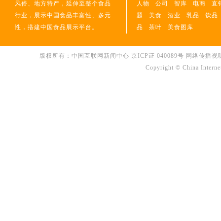
风俗、地方特产，延伸至整个食品
人物
公司
智库
电商
直
行业，展示中国食品丰富性、多元
题
美食
酒业
乳品
饮品
性，搭建中国食品展示平台。
品
茶叶
美食图库
版权所有：中国互联网新闻中心 京ICP证 040089号 网络传播视听节目许可
Copyright © China Interne