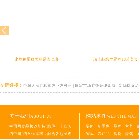
比翻糖蛋糕美的是杏仁膏
瑞士献给世界的10道美食
友情链接：
中华人民共和国农业农村部
|
国家市场监督管理总局
|
新华网食品
关于我们
网站地图
ABOUT US
WEB SITE MAP
中国网食品频道坚持“给你一个真实
要闻
新零售
品牌
营养
的中国”的永恒追求，融合各地民族
智库
农产品
食说
聚焦