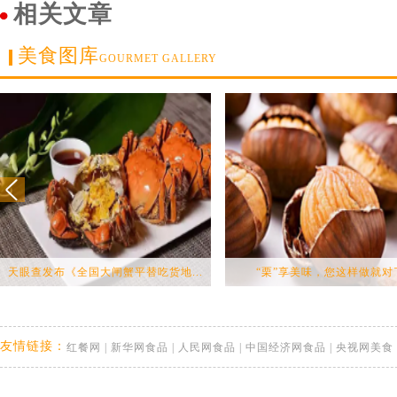
相关文章
美食图库
GOURMET GALLERY
天眼查发布《全国大闸蟹平替吃货地...
“栗”享美味，您这样做就对
友情链接：
红餐网
|
新华网食品
|
人民网食品
|
中国经济网食品
|
央视网美食