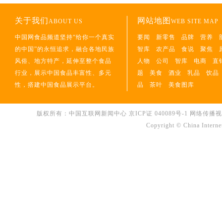
关于我们
网站地图
ABOUT US
WEB SITE MAP
中国网食品频道坚持“给你一个真实
要闻
新零售
品牌
营养
的中国”的永恒追求，融合各地民族
智库
农产品
食说
聚焦
风俗、地方特产，延伸至整个食品
人物
公司
智库
电商
直
行业，展示中国食品丰富性、多元
题
美食
酒业
乳品
饮品
性，搭建中国食品展示平台。
品
茶叶
美食图库
版权所有：中国互联网新闻中心
京ICP证 040089号-1
网络传播视听节
Copyright © China Interne