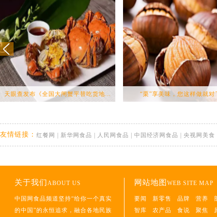
天眼查发布《全国大闸蟹平替吃货地...
“栗”享美味，您这样做就对
友情链接：
红餐网
|
新华网食品
|
人民网食品
|
中国经济网食品
|
央视网美食
关于我们
网站地图
ABOUT US
WEB SITE MAP
中国网食品频道坚持“给你一个真实
要闻
新零售
品牌
营养
的中国”的永恒追求，融合各地民族
智库
农产品
食说
聚焦