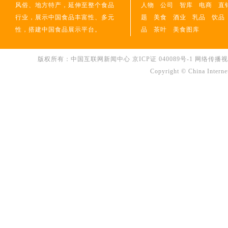
风俗、地方特产，延伸至整个食品
人物
公司
智库
电商
直
行业，展示中国食品丰富性、多元
题
美食
酒业
乳品
饮品
性，搭建中国食品展示平台。
品
茶叶
美食图库
版权所有：中国互联网新闻中心
京ICP证 040089号-1
网络传播视听节
Copyright © China Interne