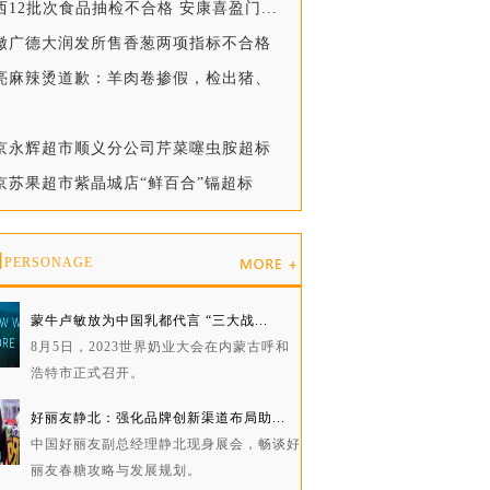
西12批次食品抽检不合格 安康喜盈门...
安徽广德大润发所售香葱两项指标不合格
张亮麻辣烫道歉：羊肉卷掺假，检出猪、
北京永辉超市顺义分公司芹菜噻虫胺超标
京苏果超市紫晶城店“鲜百合”镉超标
物
PERSONAGE
蒙牛卢敏放为中国乳都代言 “三大战...
8月5日，2023世界奶业大会在内蒙古呼和
浩特市正式召开。
好丽友静北：强化品牌创新渠道布局助...
中国好丽友副总经理静北现身展会，畅谈好
丽友春糖攻略与发展规划。