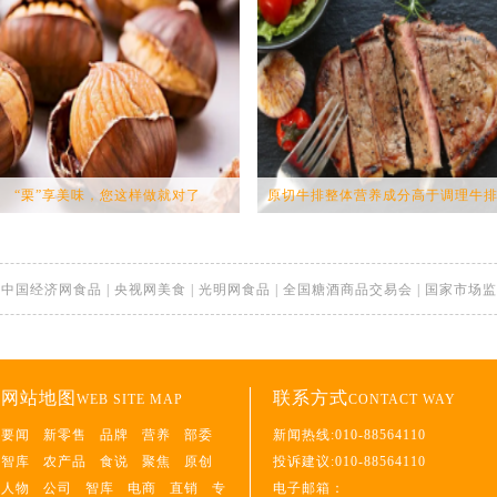
“栗”享美味，您这样做就对了
原切牛排整体营养成分高于调理牛排.
|
中国经济网食品
|
央视网美食
|
光明网食品
|
全国糖酒商品交易会
|
国家市场监
网站地图
联系方式
WEB SITE MAP
CONTACT WAY
要闻
新零售
品牌
营养
部委
新闻热线:010-88564110
智库
农产品
食说
聚焦
原创
投诉建议:010-88564110
人物
公司
智库
电商
直销
专
电子邮箱：