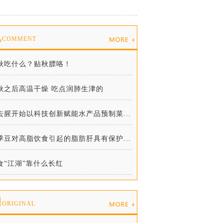
说
COMMENT
秋吃什么？贴秋膘咯！
秋之后高温干燥 吃点润肺生津的
去腥开始以科技创新赋能水产品预制菜...
季豆对高脂饮食引起的脂肪肝具有保护...
食“江湖”靠什么长红
创
ORIGINAL