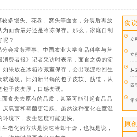
蒸较多馒头、花卷、窝头等面食，分装后再放
食
认为面食最好还是冷冻保存。那么，家庭自制
好呢？
立
品分会常务理事、中国农业大学食品科学与营
立
国消费者报》记者采访时表示，面食之类的淀
。如果放在冰箱冷藏室保存，会出现淀粉回生
从
食就越硬。比如新出锅的包子皮软、筋道，从
四
觉包子皮变厚，口感变硬。
让面食失去原有的品质，甚至可能引起食品品
零
，厌氧菌和霉菌更活跃。虽然这种变化在室温
的环境下，发生速度可能更快。
原
回生老化的方法是快速冷却干燥，也就是说，