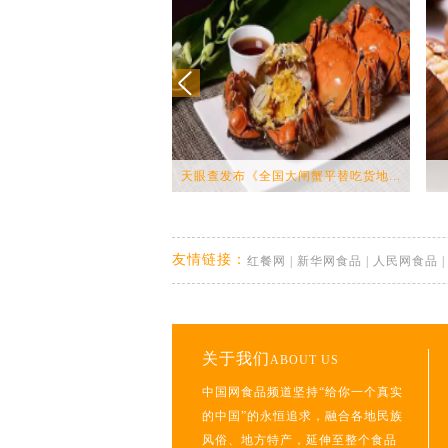
天眼查发布《全国大闸蟹平替吃货地...
友情链接：
红餐网
|
新华网食品
|
人民网食品
关于我们
ABOUT US
中国网食品频道坚持“给你一个真实
的中国”的永恒追求，融合各地民族
风俗、地方特产，延伸至整个食品