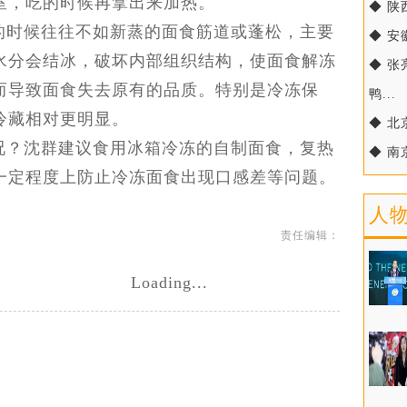
室，吃的时候再拿出来加热。
◆ 陕
的时候往往不如新蒸的面食筋道或蓬松，主要
◆ 
水分会结冰，破坏内部组织结构，使面食解冻
◆ 
而导致面食失去原有的品质。特别是冷冻保
鸭...
冷藏相对更明显。
◆ 
况？沈群建议食用冰箱冷冻的自制面食，复热
◆ 南
一定程度上防止冷冻面食出现口感差等问题。
人
责任编辑：
Loading...