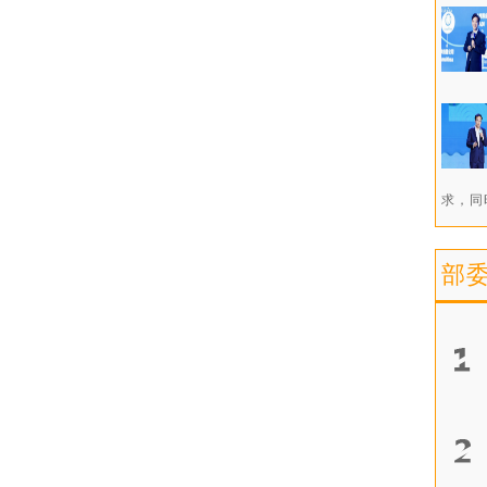
求，同
部