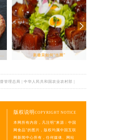
..
新徽菜如何“出圈”
预约不上、缺斤少两……今
督管理总局
|
中华人民共和国农业农村部
|
版权说明
COPYRIGHT NOTICE
本网所有内容，凡注明”来源：中国
网食品”的图片，版权均属中国互联
网新闻中心所有，任何媒体、网站