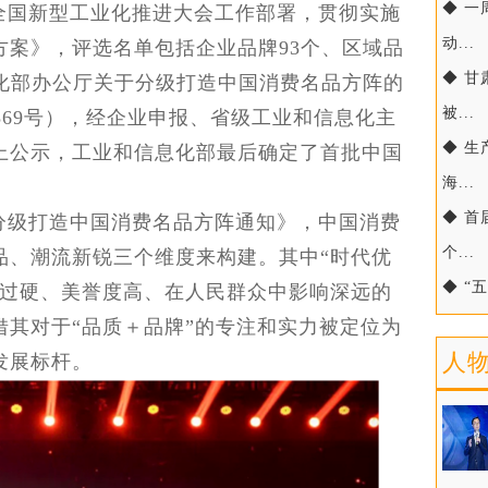
◆ 
全国新型工业化推进大会工作部署，贯彻实施
动...
方案》，评选名单包括企业品牌93个、区域品
◆ 
息化部办公厅关于分级打造中国消费名品方阵的
被...
〕369号），经企业申报、省级工业和信息化主
◆ 
上公示，工业和信息化部最后确定了首批中国
海...
◆ 
分级打造中国消费名品方阵通知》，中国消费
个...
品、潮流新锐三个维度来构建。其中“时代优
◆ “
量过硬、美誉度高、在人民群众中影响深远的
借其对于“品质＋品牌”的专注和实力被定位为
人
发展标杆。