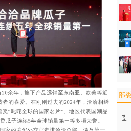
20余年，旗下产品远销至东南亚、欧美等近
部
费者的喜爱。在刚刚过去的2024年，洽洽相继
谱奖“叱咤全球的国家名片”、地区代表国潮品
证香瓜子连续5年全球销量第一等多项荣誉。
个国家的驻华外交官走进洽洽总部，谈及第一