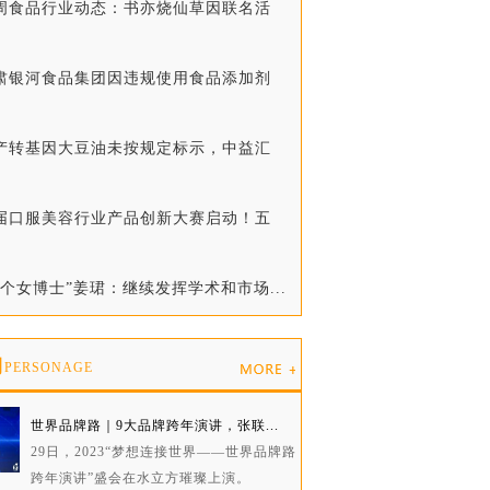
一周食品行业动态：书亦烧仙草因联名活
甘肃银河食品集团因违规使用食品添加剂
生产转基因大豆油未按规定标示，中益汇
首届口服美容行业产品创新大赛启动！五
五个女博士”姜珺：继续发挥学术和市场...
物
PERSONAGE
世界品牌路｜9大品牌跨年演讲，张联...
29日，2023“梦想连接世界——世界品牌路
跨年演讲”盛会在水立方璀璨上演。