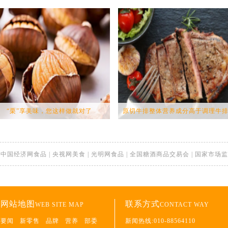
“栗”享美味，您这样做就对了
原切牛排整体营养成分高于调理牛排.
|
中国经济网食品
|
央视网美食
|
光明网食品
|
全国糖酒商品交易会
|
国家市场监
网站地图
联系方式
WEB SITE MAP
CONTACT WAY
要闻
新零售
品牌
营养
部委
新闻热线:010-88564110