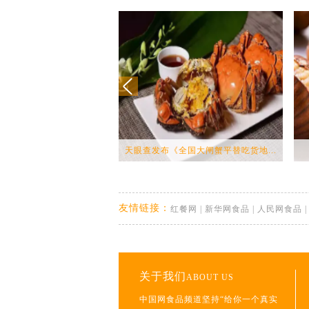
天眼查发布《全国大闸蟹平替吃货地...
友情链接：
红餐网
|
新华网食品
|
人民网食品
关于我们
ABOUT US
中国网食品频道坚持“给你一个真实