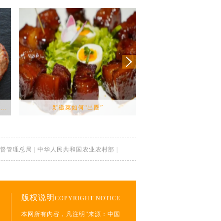
..
新徽菜如何“出圈”
预约不上、缺斤少两……今
督管理总局
|
中华人民共和国农业农村部
|
版权说明
COPYRIGHT NOTICE
本网所有内容，凡注明”来源：中国