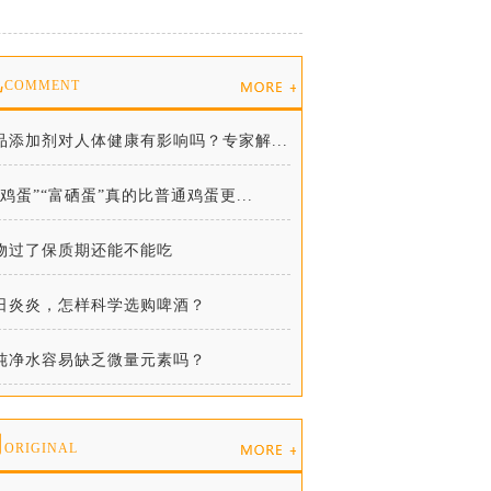
说
COMMENT
品添加剂对人体健康有影响吗？专家解...
土鸡蛋”“富硒蛋”真的比普通鸡蛋更...
物过了保质期还能不能吃
日炎炎，怎样科学选购啤酒？
纯净水容易缺乏微量元素吗？
创
ORIGINAL