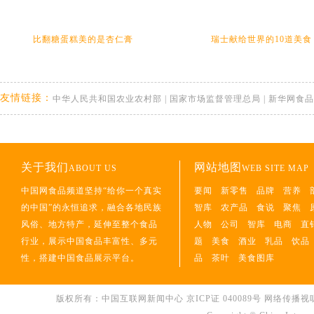
比翻糖蛋糕美的是杏仁膏
瑞士献给世界的10道美食
友情链接：
中华人民共和国农业农村部
|
国家市场监督管理总局
|
新华网食品
关于我们
网站地图
ABOUT US
WEB SITE MAP
中国网食品频道坚持“给你一个真实
要闻
新零售
品牌
营养
的中国”的永恒追求，融合各地民族
智库
农产品
食说
聚焦
风俗、地方特产，延伸至整个食品
人物
公司
智库
电商
直
行业，展示中国食品丰富性、多元
题
美食
酒业
乳品
饮品
性，搭建中国食品展示平台。
品
茶叶
美食图库
版权所有：中国互联网新闻中心 京ICP证 040089号 网络传播视听节目许可