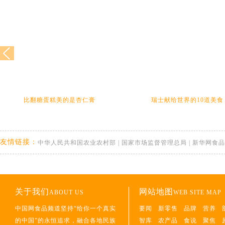
比翻糖蛋糕美的是杏仁膏
瑞士献给世界的10道美食
友情链接：
中华人民共和国农业农村部
|
国家市场监督管理总局
|
新华网食品
关于我们
网站地图
ABOUT US
WEB SITE MAP
中国网食品频道坚持“给你一个真实
要闻
新零售
品牌
营养
的中国”的永恒追求，融合各地民族
智库
农产品
食说
聚焦