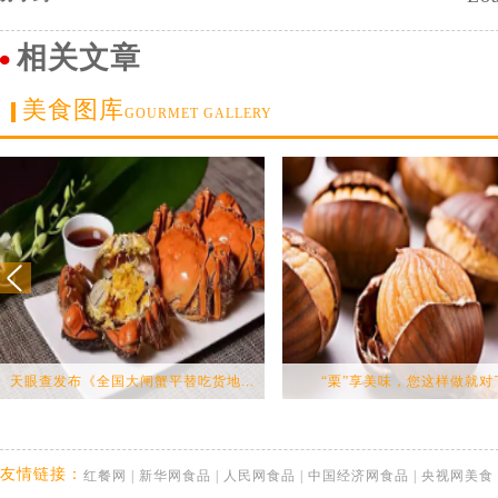
相关文章
美食图库
GOURMET GALLERY
天眼查发布《全国大闸蟹平替吃货地...
“栗”享美味，您这样做就对
友情链接：
红餐网
|
新华网食品
|
人民网食品
|
中国经济网食品
|
央视网美食