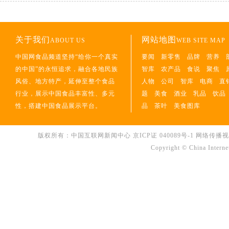
关于我们
网站地图
ABOUT US
WEB SITE MAP
中国网食品频道坚持“给你一个真实
要闻
新零售
品牌
营养
的中国”的永恒追求，融合各地民族
智库
农产品
食说
聚焦
风俗、地方特产，延伸至整个食品
人物
公司
智库
电商
直
行业，展示中国食品丰富性、多元
题
美食
酒业
乳品
饮品
性，搭建中国食品展示平台。
品
茶叶
美食图库
版权所有：中国互联网新闻中心
京ICP证 040089号-1
网络传播视听节
Copyright © China Interne