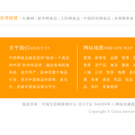
友情链接：
红餐网
|
新华网食品
|
人民网食品
|
中国经济网食品
|
央视网美食
关于我们
网站地图
ABOUT US
WEB SITE MAP
中国网食品频道坚持“给你一个真实
要闻
新零售
品牌
营养
的中国”的永恒追求，融合各地民族
智库
农产品
食说
聚焦
风俗、地方特产，延伸至整个食品
人物
公司
智库
电商
直
行业，展示中国食品丰富性、多元
题
美食
酒业
乳品
饮品
性，搭建中国食品展示平台。
品
茶叶
美食图库
版权所有：中国互联网新闻中心
京ICP证 040089号-1
网络传播视听节
Copyright © China Interne