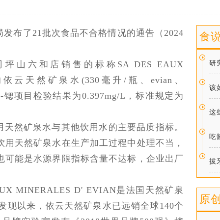
发布了21批次食品不合格情况的通告（2024
食
山六和店销售的标称SA DES EAUX
研
生产的依云天然矿泉水(330毫升/瓶、evian、
该
标-锶项目检验结果为0.397mg/L，标准规定为
这
用天然矿泉水与其他饮用水的主要品质指标。
吃
饮用天然矿泉水在生产加工过程中处理不当，
也可能是水源界限指标含量不达标，企业出厂
拔
X MINERALES D' EVIAN是法国天然矿泉
原
被发现以来，依云天然矿泉水已远销全球140个