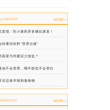
说
COMMENT
究发现：吃小麦胚芽多糖抗衰老！
如何看待饮料“营养分级”
些蔬菜为何建议少放盐？
酱油不会变黑，喝牛奶也不会变白
牙后忌食辛辣刺激食物
创
ORIGINAL