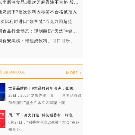
东李磨油食品1批次芝麻香油不合格 酸...
他奶旗下2批次饮料因标签不合格被拒入...
批次比利时进口“歌帝梵”巧克力因超范...
周食品行业动态：现制酸奶“天然”≠健...
一周食安黑榜：维他奶饮料、可口可乐、
物
PERSONAGE
世界品牌路｜9大品牌跨年演讲，张联...
29日，2023“梦想连接世界——世界品牌路
跨年演讲”盛会在水立方璀璨上演。
周广军：努力打造“科技稻香村、绿色...
8月27日，“稻香村创立250周年大会”在苏
州举办。