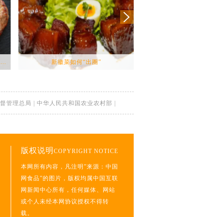
..
新徽菜如何“出圈”
预约不上、缺斤少两……今
督管理总局
|
中华人民共和国农业农村部
|
版权说明
COPYRIGHT NOTICE
本网所有内容，凡注明”来源：中国
网食品”的图片，版权均属中国互联
网新闻中心所有，任何媒体、网站
或个人未经本网协议授权不得转
载。