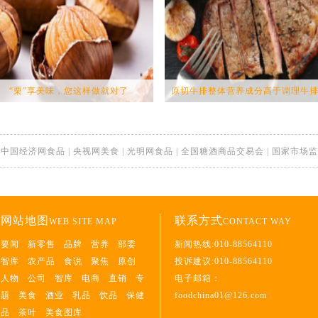
“栗”享美味，您这样做就对了
原切牛排整体营养成分高于调理牛排.
|
中国经济网食品
|
央视网美食
|
光明网食品
|
全国糖酒商品交易会
|
国家市场监
网站地图
联系方式
WEB SITE MAP
CONTACT WAY
要闻
新零售
品牌
营养
部委
新闻热线:010-88564110
智库
农产品
食说
聚焦
原创
投诉建议:010-88564110
人物
公司
智库
电商
直销
专
电子邮箱：
题
美食
酒业
乳品
饮品
保健
foodchina01@126.com
品
茶叶
美食图库