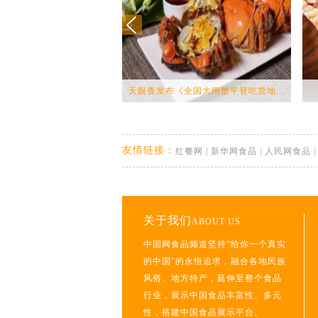
天眼查发布《全国大闸蟹平替吃货地...
友情链接：
红餐网
|
新华网食品
|
人民网食品
关于我们
ABOUT US
中国网食品频道坚持“给你一个真实
的中国”的永恒追求，融合各地民族
风俗、地方特产，延伸至整个食品
行业，展示中国食品丰富性、多元
性，搭建中国食品展示平台。