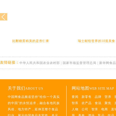
比翻糖蛋糕美的是杏仁膏
瑞士献给世界的10道美食
友情链接：
中华人民共和国农业农村部
|
国家市场监督管理总局
|
新华网食品
关于我们
网站地图
ABOUT US
WEB SITE MAP
中国网食品频道坚持“给你一个真实
要闻
新零售
品牌
营养
的中国”的永恒追求，融合各地民族
智库
农产品
食说
聚焦
风俗、地方特产，延伸至整个食品
人物
公司
智库
电商
直
行业，展示中国食品丰富性、多元
题
美食
酒业
乳品
饮品