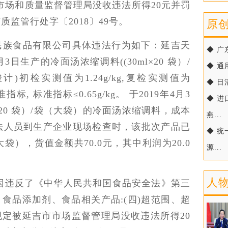
市场和质量监督管理局没收违法所得20元并罚
质监管行处字〔2018〕49号。
原
天池民族食品有限公司具体违法行为如下：延吉天
◆ 广
3日生产的冷面汤浓缩调料((30ml×20 袋）/
◆ 通
)初检实测值为1.24g/kg,复检实测值为
◆ 日
指标, 标准指标≤0.65g/kg。 于2019年4月3
◆ 
l×20 袋）/袋（大袋）的冷面汤浓缩调料，成本
燕...
执法人员到生产企业现场检查时，该批次产品已
◆ 
大袋），货值金额共70.0元，其中利润为20.0
源...
人
因违反了《中华人民共和国食品安全法》第三
食品添加剂、食品相关产品:(四)超范围、超
规定被延吉市市场监督管理局没收违法所得20