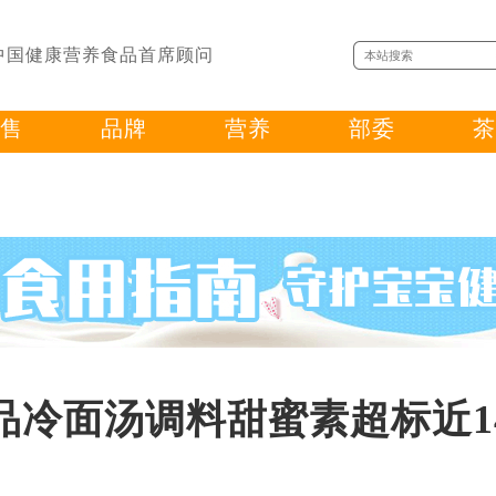
中国健康营养食品首席顾问
售
品牌
营养
部委
茶
品冷面汤调料甜蜜素超标近1