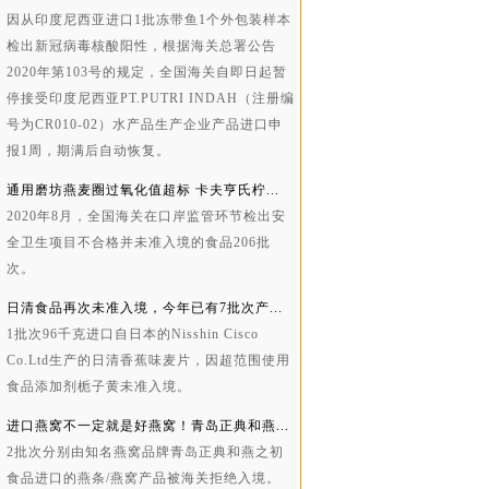
因从印度尼西亚进口1批冻带鱼1个外包装样本
检出新冠病毒核酸阳性，根据海关总署公告
2020年第103号的规定，全国海关自即日起暂
停接受印度尼西亚PT.PUTRI INDAH（注册编
号为CR010-02）水产品生产企业产品进口申
报1周，期满后自动恢复。
通用磨坊燕麦圈过氧化值超标 卡夫亨氏柠...
2020年8月，全国海关在口岸监管环节检出安
全卫生项目不合格并未准入境的食品206批
次。
日清食品再次未准入境，今年已有7批次产...
1批次96千克进口自日本的Nisshin Cisco
Co.Ltd生产的日清香蕉味麦片，因超范围使用
食品添加剂栀子黄未准入境。
进口燕窝不一定就是好燕窝！青岛正典和燕...
2批次分别由知名燕窝品牌青岛正典和燕之初
食品进口的燕条/燕窝产品被海关拒绝入境。