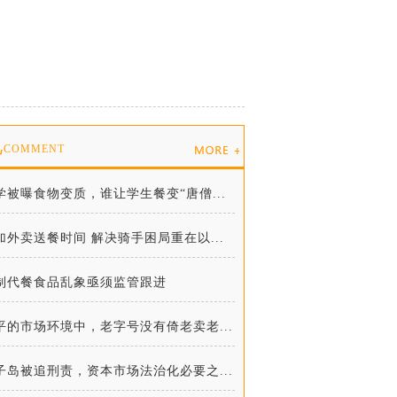
说
COMMENT
学被曝食物变质，谁让学生餐变“唐僧...
加外卖送餐时间 解决骑手困局重在以...
制代餐食品乱象亟须监管跟进
平的市场环境中，老字号没有倚老卖老...
子岛被追刑责，资本市场法治化必要之...