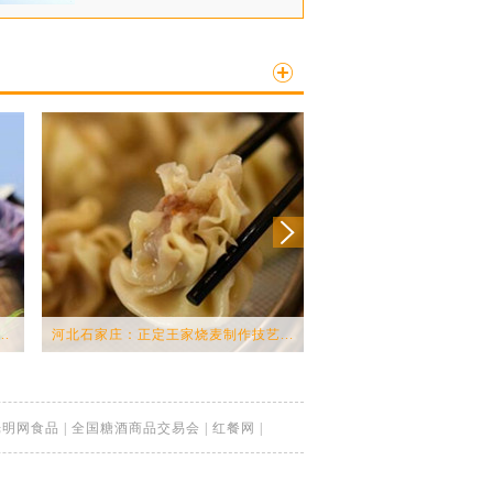
.
河北石家庄：正定王家烧麦制作技艺...
舌尖上的环球之旅 怎能错
光明网食品
|
全国糖酒商品交易会
|
红餐网
|