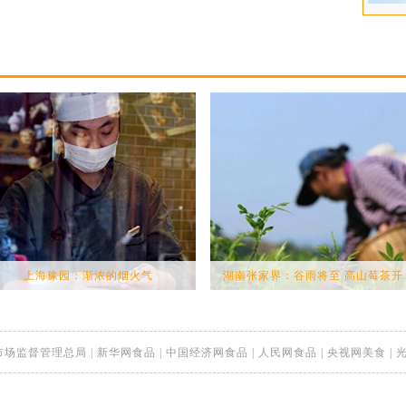
上海豫园：渐浓的烟火气
湖南张家界：谷雨将至 高山莓茶开..
市场监督管理总局
|
新华网食品
|
中国经济网食品
|
人民网食品
|
央视网美食
|