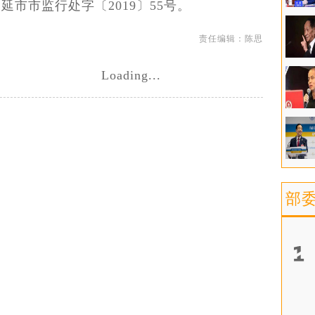
延市市监行处字〔2019〕55号。
责任编辑：陈思
Loading...
部