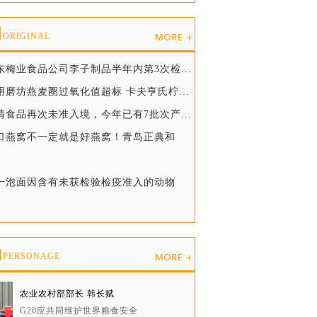
创
ORIGINAL
东梅业食品公司李子制品半年内第3次检...
用磨坊燕麦圈过氧化值超标 卡夫亨氏柠...
清食品再次未准入境，今年已有7批次产...
进口燕窝不一定就是好燕窝！青岛正典和
统一泡面因含有未获检验检疫准入的动物
物
PERSONAGE
农业农村部部长 韩长赋
G20应共同维护世界粮食安全