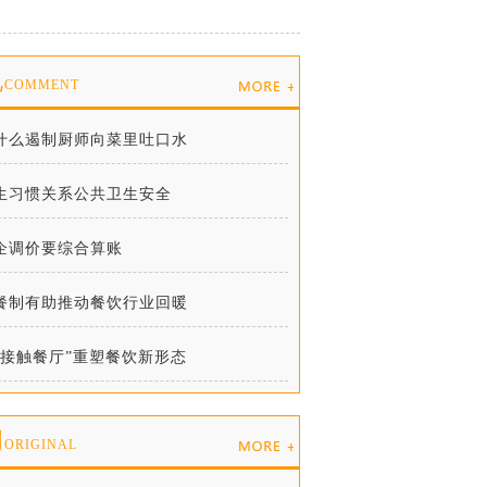
说
COMMENT
什么遏制厨师向菜里吐口水
生习惯关系公共卫生安全
企调价要综合算账
餐制有助推动餐饮行业回暖
无接触餐厅”重塑餐饮新形态
创
ORIGINAL