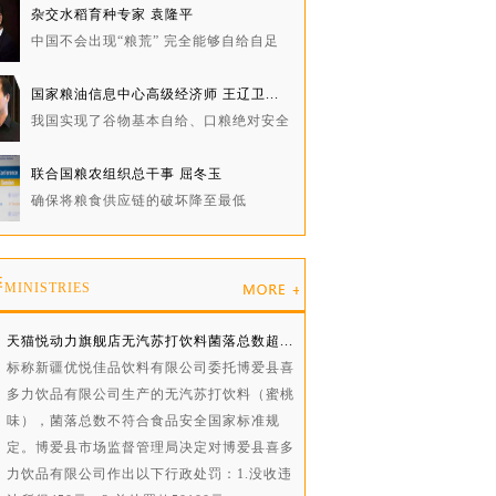
杂交水稻育种专家 袁隆平
中国不会出现“粮荒” 完全能够自给自足
国家粮油信息中心高级经济师 王辽卫...
我国实现了谷物基本自给、口粮绝对安全
联合国粮农组织总干事 屈冬玉
确保将粮食供应链的破坏降至最低
委
MINISTRIES
天猫悦动力旗舰店无汽苏打饮料菌落总数超...
标称新疆优悦佳品饮料有限公司委托博爱县喜
多力饮品有限公司生产的无汽苏打饮料（蜜桃
味），菌落总数不符合食品安全国家标准规
定。博爱县市场监督管理局决定对博爱县喜多
力饮品有限公司作出以下行政处罚：1.没收违