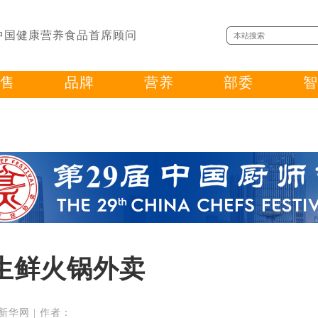
中国健康营养食品首席顾问
售
品牌
营养
部委
智
生鲜火锅外卖
源：新华网 | 作者：