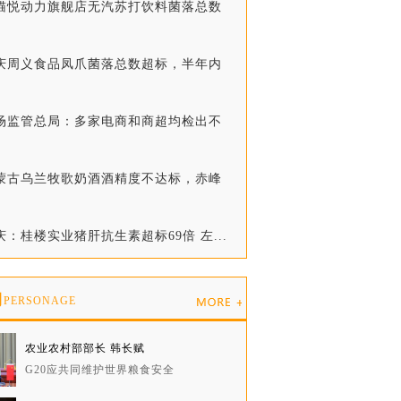
天猫悦动力旗舰店无汽苏打饮料菌落总数
重庆周义食品凤爪菌落总数超标，半年内
市场监管总局：多家电商和商超均检出不
内蒙古乌兰牧歌奶酒酒精度不达标，赤峰
庆：桂楼实业猪肝抗生素超标69倍 左...
物
PERSONAGE
农业农村部部长 韩长赋
G20应共同维护世界粮食安全