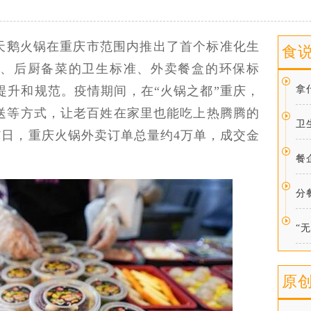
天鹅火锅在重庆市范围内推出了首个标准化生
食
、后厨备菜的卫生标准、外卖餐盒的环保标
提升和规范。疫情期间，在“火锅之都”重庆，
拿
配送等方式，让老百姓在家里也能吃上热腾腾的
卫
月7日，重庆火锅外卖订单总量约4万单，成交金
餐
分
“
原