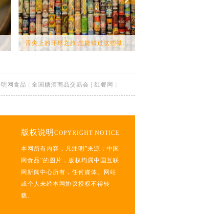
..
舌尖上的环球之旅 怎能错过这些微...
最治愈的婚礼甜品 没穿衣
光明网食品
|
全国糖酒商品交易会
|
红餐网
|
版权说明
COPYRIGHT NOTICE
本网所有内容，凡注明”来源：中国
网食品”的图片，版权均属中国互联
网新闻中心所有，任何媒体、网站
或个人未经本网协议授权不得转
载。