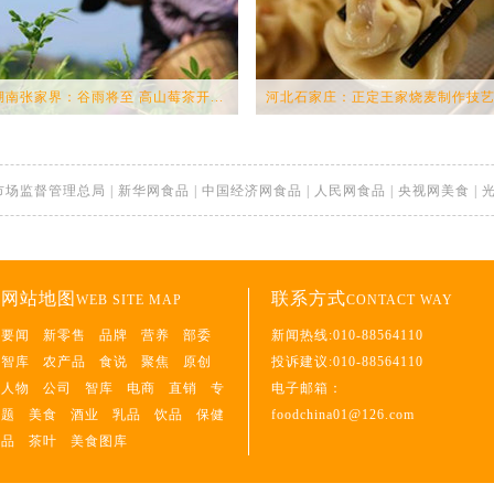
湖南张家界：谷雨将至 高山莓茶开...
河北石家庄：正定王家烧麦制作技艺.
市场监督管理总局
|
新华网食品
|
中国经济网食品
|
人民网食品
|
央视网美食
|
网站地图
联系方式
WEB SITE MAP
CONTACT WAY
要闻
新零售
品牌
营养
部委
新闻热线:010-88564110
智库
农产品
食说
聚焦
原创
投诉建议:010-88564110
人物
公司
智库
电商
直销
专
电子邮箱：
题
美食
酒业
乳品
饮品
保健
foodchina01@126.com
品
茶叶
美食图库