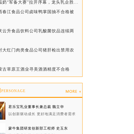
温奶“军备大赛”拉开序幕，龙头乳企胜...
广西春江食品公司卤味鸭掌国抽不合格被
重庆云升食品饮料公司乳酸菌饮品连续两
开封大红门肉类食品公司猪肝检出禁用农
内蒙古草原王酒业寻美酒酒精度不合格
物
PERSONAGE
君乐宝乳业董事长兼总裁 魏立华
以创新驱动成长 更好地满足消费者需求
蒙牛集团研发创新部工程师 史玉东