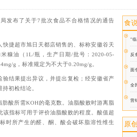
局发布了关于7批次食品不合格情况的通告
食
“
人快捷超市旭日天都店销售的、标称安徽谷天
油（1L/瓶，生产日期/批号：2020-05-
反
4mg/g，标准规定为不大于0.20mg/g。
面
检验结果提出异议，并提出复检；经安徽省产
全
维持初检结论。
营
脂肪酸所需KOH的毫克数。油脂酸败时游离脂
此该指标可用于评价油脂酸败的程度。酸值超
标时所产生的醛、酮、酸会破坏脂溶性维生
原