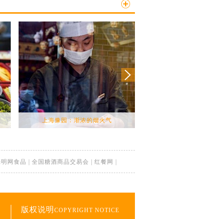
上海豫园：渐浓的烟火气
湖南张家界：谷雨将至 高
光明网食品
|
全国糖酒商品交易会
|
红餐网
|
版权说明
COPYRIGHT NOTICE