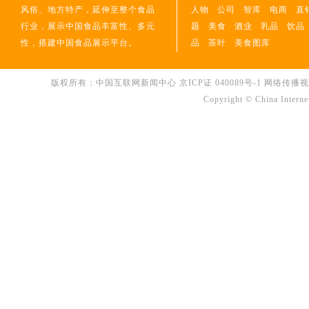
风俗、地方特产，延伸至整个食品
人物
公司
智库
电商
直
行业，展示中国食品丰富性、多元
题
美食
酒业
乳品
饮品
性，搭建中国食品展示平台。
品
茶叶
美食图库
版权所有：中国互联网新闻中心
京ICP证 040089号-1
网络传播视听节
Copyright © China Interne