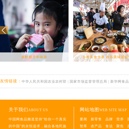
乡村腊月年味浓
乡村美食大赛 欢乐美味迎新
友情链接：
中华人民共和国农业农村部
|
国家市场监督管理总局
|
新华网食品
关于我们
网站地图
ABOUT US
WEB SITE MAP
中国网食品频道坚持“给你一个真实
要闻
新零售
品牌
营养
的中国”的永恒追求，融合各地民族
智库
农产品
食说
聚焦