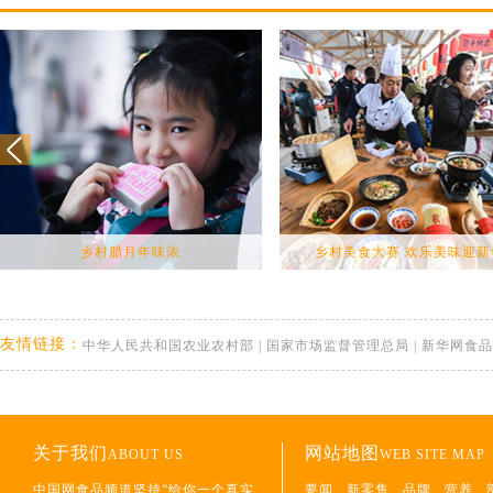
乡村腊月年味浓
乡村美食大赛 欢乐美味迎新
友情链接：
中华人民共和国农业农村部
|
国家市场监督管理总局
|
新华网食品
关于我们
网站地图
ABOUT US
WEB SITE MAP
中国网食品频道坚持“给你一个真实
要闻
新零售
品牌
营养