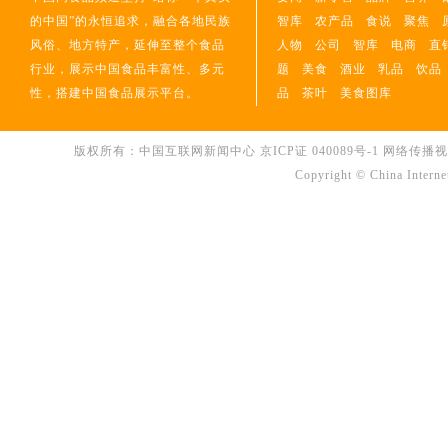
的中国”的永恒追求，融合各地民族
智库
农产品
食说
聚焦
风俗、地方特产，延伸至整个食品
人物
公司
智库
电商
直
行业，展示中国食品丰富性、多元
题
美食
酒业
乳品
饮品
性，搭建中国食品展示平台。
品
茶叶
美食图库
版权所有：中国互联网新闻中心
京ICP证 040089号-1
网络传播视听节
Copyright © China Interne