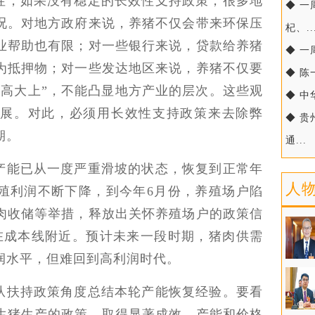
性，如果没有稳定的长效性支持政策，很多地
◆ 
况。对地方政府来说，养猪不仅会带来环保压
杞、..
业帮助也有限；对一些银行来说，贷款给养猪
◆ 一
为抵押物；对一些发达地区来说，养猪不仅要
◆ 
“高大上”，不能凸显地方产业的层次。这些观
◆ 中
展。对此，必须用长效性支持政策来去除弊
◆ 
期。
通...
产能已从一度严重滑坡的状态，恢复到正常年
人
殖利润不断下降，到今年6月份，养殖场户陷
肉收储等举措，释放出关怀养殖场户的政策信
在成本线附近。预计未来一段时期，猪肉供需
润水平，但难回到高利润时代。
从扶持政策角度总结本轮产能恢复经验。要看
生猪生产的政策，取得显著成效，产能和价格