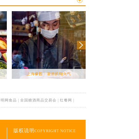
上海豫园：渐浓的烟火气
湖南张家界：谷雨将至 高
光明网食品
|
全国糖酒商品交易会
|
红餐网
|
版权说明
COPYRIGHT NOTICE