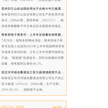
（生产日期：2021/4/6），过氧化值不合格。
贵州归兰山饮业因饮用水不合格今年已被通...
标称贵州归兰山饮业有限公司生产的饮用天然
泉水（380ml/瓶，图形商标，2021/5/7），铜
绿假单胞菌数不符合食品安全国家标准规定。
商务部电子商务司：上半年在线餐饮销售额...
​7月29日，据商务部网站消息，商务部电子商
务司负责人在谈到2021年上半年我国网络零售
市场有关情况时称，今年上半年消费升级势头
不减、“新国潮”热度提升，同时在线餐饮消费
回暖，销售额同比增长48.2%。
宿迁洋河镇名酿酒业江苏大曲酒酒精度不达...
标称宿迁市洋河镇名酿酒业有限公司生产的江
苏大曲酒（42%vol，500ml/瓶，生产日期：
2016-03-22），酒精度不合格。
题
SPECIAL TOPIC