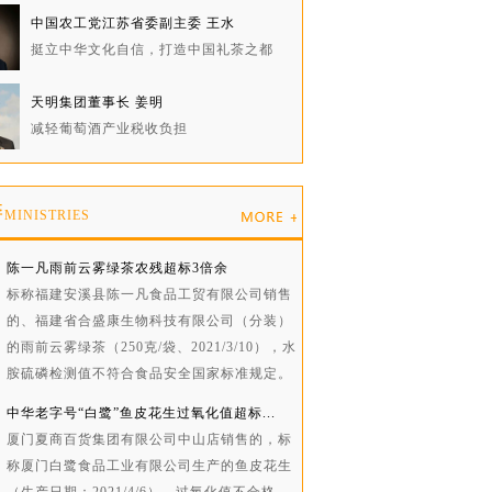
中国农工党江苏省委副主委 王水
挺立中华文化自信，打造中国礼茶之都
天明集团董事长 姜明
减轻葡萄酒产业税收负担
委
MINISTRIES
陈一凡雨前云雾绿茶农残超标3倍余
标称福建安溪县陈一凡食品工贸有限公司销售
的、福建省合盛康生物科技有限公司（分装）
的雨前云雾绿茶（250克/袋、2021/3/10），水
胺硫磷检测值不符合食品安全国家标准规定。
中华老字号“白鹭”鱼皮花生过氧化值超标...
厦门夏商百货集团有限公司中山店销售的，标
称厦门白鹭食品工业有限公司生产的鱼皮花生