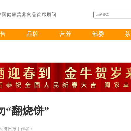
中国健康营养食品首席顾问
售
品牌
营养
部委
茶
“翻烧饼”
源：经济日报 | 作者：