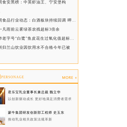
一周食安黑榜：中英虾油王、宁安堡枸
.
周食品行业动态：白酒板块持续回调 呷...
陈一凡雨前云雾绿茶农残超标3倍余
华老字号“白鹭”鱼皮花生过氧化值超标...
贵州归兰山饮业因饮用水不合格今年已被
物
PERSONAGE
君乐宝乳业董事长兼总裁 魏立华
以创新驱动成长 更好地满足消费者需求
蒙牛集团研发创新部工程师 史玉东
推动乳业相关政策法规革新