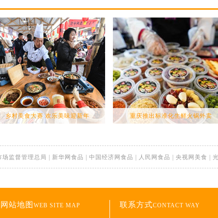
乡村美食大赛 欢乐美味迎新年
重庆推出标准化生鲜火锅外卖
市场监督管理总局
|
新华网食品
|
中国经济网食品
|
人民网食品
|
央视网美食
|
网站地图
联系方式
WEB SITE MAP
CONTACT WAY