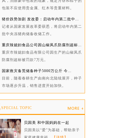
风，消除豪华包装的现象，规定月饼和粽子的
包装不应使用贵金属、红木等贵重材料。
猪价跌势加剧 发改委：启动年内第二批中...
记者从国家发展改革委获悉，将启动年内第二
批中央冻猪肉储备收储工作。
重庆辣媳妇食品公司因山椒凤爪防腐剂超标...
重庆市辣媳妇食品有限公司因生产的山椒凤爪
防腐剂超标被罚款7万元。
国家救灾备荒储备种子5000万公斤 今...
目前，随着春耕生产由南向北陆续展开，种子
市场逐步升温，销售进度开始加快。
题
SPECIAL TOPIC
贝因美 和中国妈妈在一起
贝因美以“爱”为基础，帮助亲子
家庭健康幸福。
【详情】