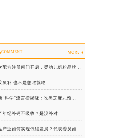
说
COMMENT
次配方注册闸门开启，婴幼儿奶粉品牌...
胶虽补 也不是想吃就吃
新“科学”流言榜揭晓：吃黑芝麻丸预...
了年纪补钙不吸收？是没补对
品产业如何实现低碳发展？代表委员如...