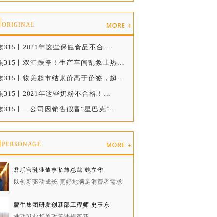
创
ORIGINAL
焦315丨2021年这些保健食品不合...
焦315丨双汇跌停！生产车间乱象上热...
焦315丨物美超市结账价高于价签，超...
焦315丨2021年这些奶粉不合格！...
焦315丨一公司因销售假冒“星巴克”...
物
PERSONAGE
君乐宝乳业董事长兼总裁 魏立华
以创新驱动成长 更好地满足消费者需求
蒙牛集团研发创新部工程师 史玉东
推动乳业相关政策法规革新