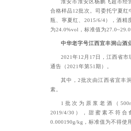
淮安市淮安区杨鹏飞超市经
合格样品12批次。司委托宁夏红中
瓶、寧夏红、2015/6/4），
为24.0%vol，标准值为27.0~29.0
中华老字号江西宜丰洞山酒
2021年12月17日，江西
通告（2021年第51期）。
其中，2批次由江西省宜丰
素。
1批次为原浆老酒（500m
2019/4/30），甜蜜素
0.000190g/kg，标准值为不得使