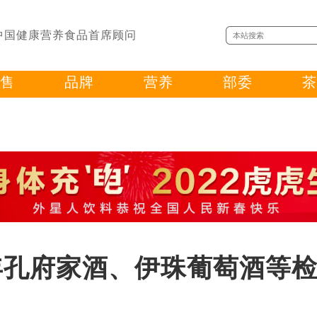
中国健康营养食品首席顾问
售
品牌
营养
部委
茶
21年孔府家酒、伊珠葡萄酒等