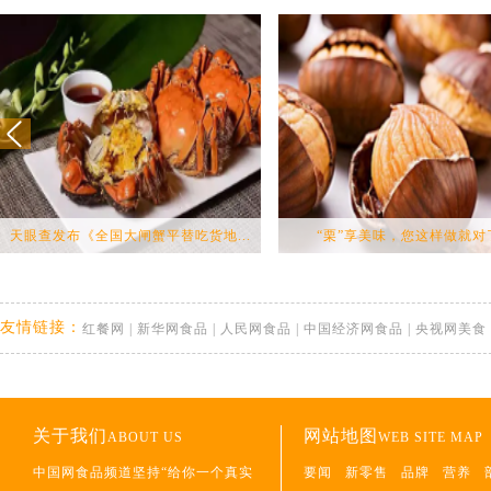
天眼查发布《全国大闸蟹平替吃货地...
“栗”享美味，您这样做就对
友情链接：
红餐网
|
新华网食品
|
人民网食品
|
中国经济网食品
|
央视网美食
关于我们
网站地图
ABOUT US
WEB SITE MAP
中国网食品频道坚持“给你一个真实
要闻
新零售
品牌
营养