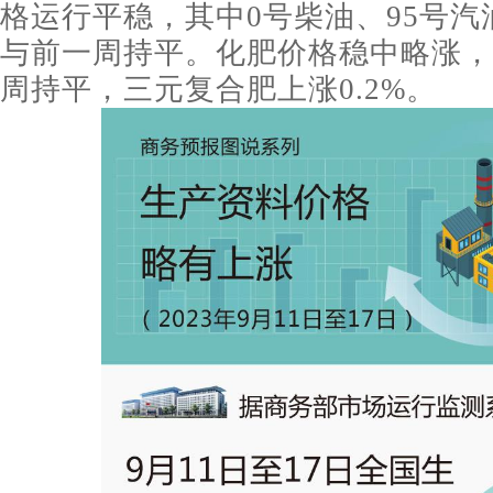
格运行平稳，其中0号柴油、95号汽
与前一周持平。化肥价格稳中略涨，
周持平，三元复合肥上涨0.2%。