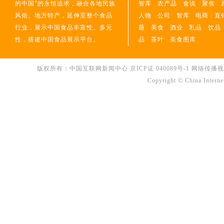
的中国”的永恒追求，融合各地民族
智库
农产品
食说
聚焦
风俗、地方特产，延伸至整个食品
人物
公司
智库
电商
直
行业，展示中国食品丰富性、多元
题
美食
酒业
乳品
饮品
性，搭建中国食品展示平台。
品
茶叶
美食图库
版权所有：中国互联网新闻中心
京ICP证 040089号-1
网络传播视听节
Copyright © China Interne