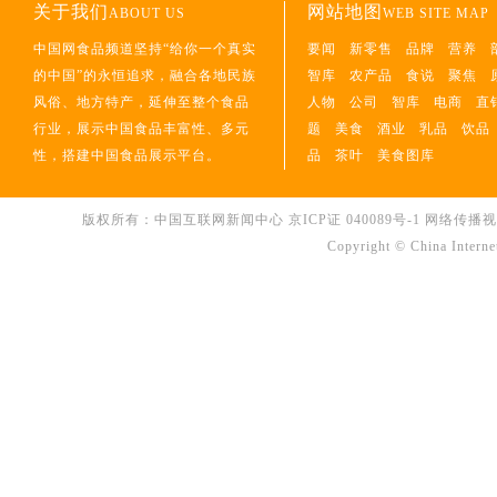
关于我们
网站地图
ABOUT US
WEB SITE MAP
中国网食品频道坚持“给你一个真实
要闻
新零售
品牌
营养
的中国”的永恒追求，融合各地民族
智库
农产品
食说
聚焦
风俗、地方特产，延伸至整个食品
人物
公司
智库
电商
直
行业，展示中国食品丰富性、多元
题
美食
酒业
乳品
饮品
性，搭建中国食品展示平台。
品
茶叶
美食图库
版权所有：中国互联网新闻中心
京ICP证 040089号-1
网络传播视听节
Copyright © China Interne