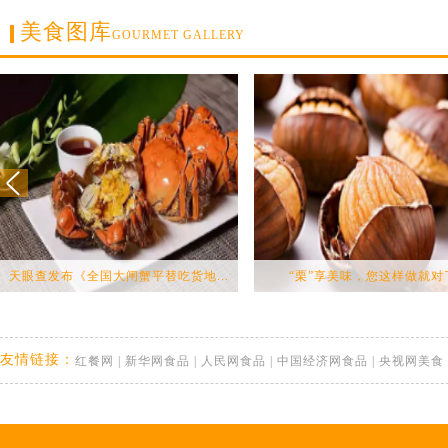
美食图库
GOURMET GALLERY
天眼查发布《全国大闸蟹平替吃货地...
“栗”享美味，您这样做就对
友情链接：
红餐网
|
新华网食品
|
人民网食品
|
中国经济网食品
|
央视网美食