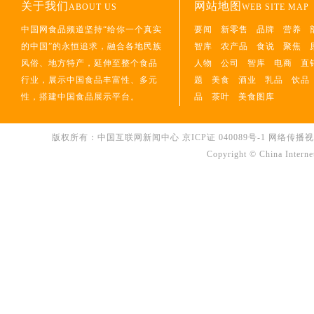
关于我们
网站地图
ABOUT US
WEB SITE MAP
中国网食品频道坚持“给你一个真实
要闻
新零售
品牌
营养
的中国”的永恒追求，融合各地民族
智库
农产品
食说
聚焦
风俗、地方特产，延伸至整个食品
人物
公司
智库
电商
直
行业，展示中国食品丰富性、多元
题
美食
酒业
乳品
饮品
性，搭建中国食品展示平台。
品
茶叶
美食图库
版权所有：中国互联网新闻中心
京ICP证 040089号-1
网络传播视听节
Copyright © China Interne