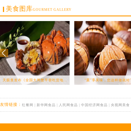
美食图库
GOURMET GALLERY
天眼查发布《全国大闸蟹平替吃货地...
“栗”享美味，您这样做就对
友情链接：
红餐网
|
新华网食品
|
人民网食品
|
中国经济网食品
|
央视网美食