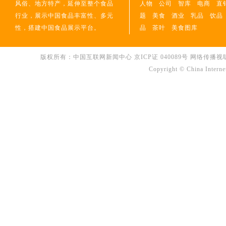
风俗、地方特产，延伸至整个食品
人物
公司
智库
电商
直
行业，展示中国食品丰富性、多元
题
美食
酒业
乳品
饮品
性，搭建中国食品展示平台。
品
茶叶
美食图库
版权所有：中国互联网新闻中心 京ICP证 040089号 网络传播视听节目许可
Copyright © China Interne