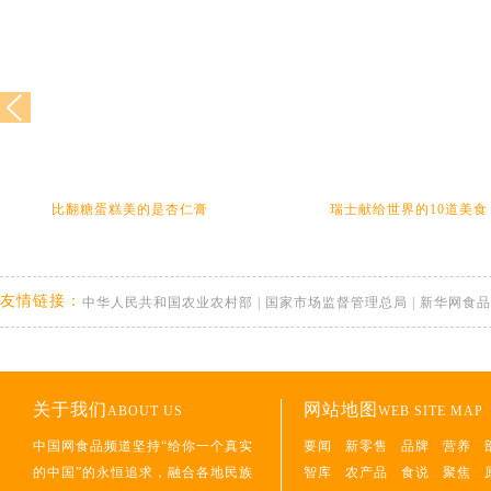
比翻糖蛋糕美的是杏仁膏
瑞士献给世界的10道美食
友情链接：
中华人民共和国农业农村部
|
国家市场监督管理总局
|
新华网食品
关于我们
网站地图
ABOUT US
WEB SITE MAP
中国网食品频道坚持“给你一个真实
要闻
新零售
品牌
营养
的中国”的永恒追求，融合各地民族
智库
农产品
食说
聚焦