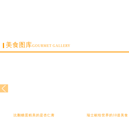
美食图库
GOURMET GALLERY
比翻糖蛋糕美的是杏仁膏
瑞士献给世界的10道美食