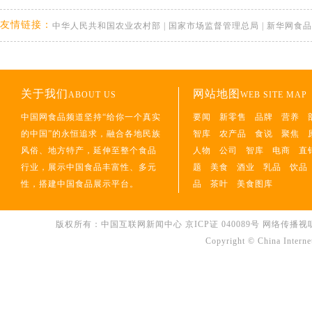
友情链接：
中华人民共和国农业农村部
|
国家市场监督管理总局
|
新华网食品
关于我们
网站地图
ABOUT US
WEB SITE MAP
中国网食品频道坚持“给你一个真实
要闻
新零售
品牌
营养
的中国”的永恒追求，融合各地民族
智库
农产品
食说
聚焦
风俗、地方特产，延伸至整个食品
人物
公司
智库
电商
直
行业，展示中国食品丰富性、多元
题
美食
酒业
乳品
饮品
性，搭建中国食品展示平台。
品
茶叶
美食图库
版权所有：中国互联网新闻中心 京ICP证 040089号 网络传播视听节目许可
Copyright © China Interne