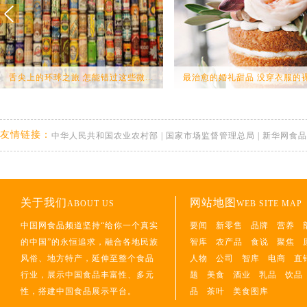
舌尖上的环球之旅 怎能错过这些微...
最治愈的婚礼甜品 没穿衣服的裸蛋
友情链接：
中华人民共和国农业农村部
|
国家市场监督管理总局
|
新华网食品
关于我们
网站地图
ABOUT US
WEB SITE MAP
中国网食品频道坚持“给你一个真实
要闻
新零售
品牌
营养
的中国”的永恒追求，融合各地民族
智库
农产品
食说
聚焦
风俗、地方特产，延伸至整个食品
人物
公司
智库
电商
直
行业，展示中国食品丰富性、多元
题
美食
酒业
乳品
饮品
性，搭建中国食品展示平台。
品
茶叶
美食图库