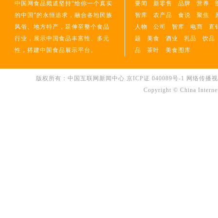
中国网食品频道坚持“给你一个真实
要闻
新零售
品牌
营养
的中国”的永恒追求，融合各地民族
智库
农产品
食说
聚焦
风俗、地方特产，延伸至整个食品
人物
公司
智库
电商
直
行业，展示中国食品丰富性、多元
题
美食
酒业
乳品
饮品
性，搭建中国食品展示平台。
品
茶叶
美食图库
版权所有：中国互联网新闻中心
京ICP证 040089号-1
网络传播视听节
Copyright © China Interne