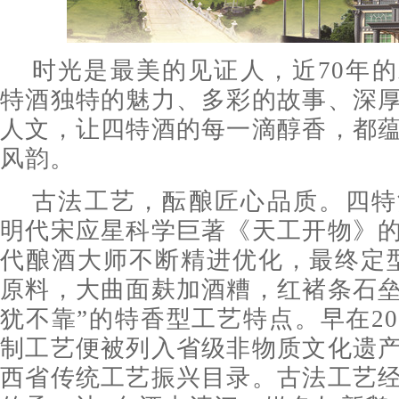
时光是最美的见证人，近70年
特酒独特的魅力、多彩的故事、深
人文，让四特酒的每一滴醇香，都
风韵。
古法工艺，酝酿匠心品质。四特
明代宋应星科学巨著《天工开物》
代酿酒大师不断精进优化，最终定
原料，大曲面麸加酒糟，红褚条石
犹不靠”的特香型工艺特点。早在20
制工艺便被列入省级非物质文化遗
西省传统工艺振兴目录。古法工艺