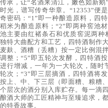
传承，让“名酒来清江，嫩色如新鹅
时光，谱写传奇华章。“12353”
奇密码：“1”即一种酿造原料，四
稻米为酿造原料；“2”即两种窖池
池主要由红褚条石和优质窖泥两种材
独特大曲配方和工艺，四特酒制作
麦麸、酒糟（丢糟）按一定比例混
调整；“5”即五轮次发酵，四特酒
进行增减，一年为一大轮次，随时
轮次；“3”即三层摘酒，四特酒将
按上、中、下三层（即面糟、粮糟
个层次的酒分别入库贮存。每一滴
酿酒大师的工匠精神与至臻追求，
的特香故事。