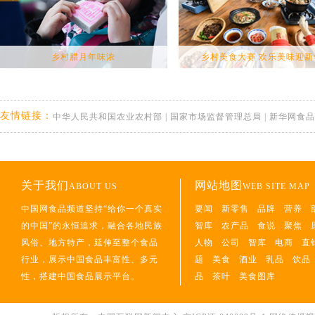
乡村腊月年味浓
乡村美食大赛 欢乐美味迎新
友情链接：
中华人民共和国农业农村部
|
国家市场监督管理总局
|
新华网食品
关于我们
网站地图
ABOUT US
WEB SITE MAP
中国网食品频道坚持“给你一个真实
要闻
新零售
品牌
营养
的中国”的永恒追求，融合各地民族
智库
农产品
食说
聚焦
风俗、地方特产，延伸至整个食品
人物
公司
智库
电商
直
行业，展示中国食品丰富性、多元
题
美食
酒业
乳品
饮品
性，搭建中国食品展示平台。
品
茶叶
美食图库