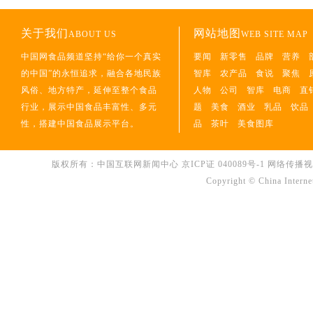
关于我们
网站地图
ABOUT US
WEB SITE MAP
中国网食品频道坚持“给你一个真实
要闻
新零售
品牌
营养
的中国”的永恒追求，融合各地民族
智库
农产品
食说
聚焦
风俗、地方特产，延伸至整个食品
人物
公司
智库
电商
直
行业，展示中国食品丰富性、多元
题
美食
酒业
乳品
饮品
性，搭建中国食品展示平台。
品
茶叶
美食图库
版权所有：中国互联网新闻中心
京ICP证 040089号-1
网络传播视听节
Copyright © China Interne