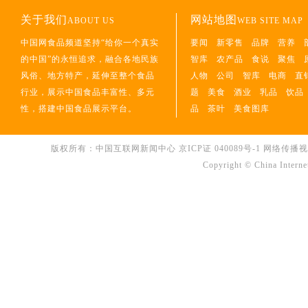
关于我们
网站地图
ABOUT US
WEB SITE MAP
中国网食品频道坚持“给你一个真实
要闻
新零售
品牌
营养
的中国”的永恒追求，融合各地民族
智库
农产品
食说
聚焦
风俗、地方特产，延伸至整个食品
人物
公司
智库
电商
直
行业，展示中国食品丰富性、多元
题
美食
酒业
乳品
饮品
性，搭建中国食品展示平台。
品
茶叶
美食图库
版权所有：中国互联网新闻中心
京ICP证 040089号-1
网络传播视听节
Copyright © China Interne