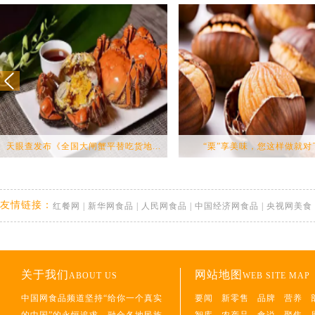
天眼查发布《全国大闸蟹平替吃货地...
“栗”享美味，您这样做就对
友情链接：
红餐网
|
新华网食品
|
人民网食品
|
中国经济网食品
|
央视网美食
关于我们
网站地图
ABOUT US
WEB SITE MAP
中国网食品频道坚持“给你一个真实
要闻
新零售
品牌
营养