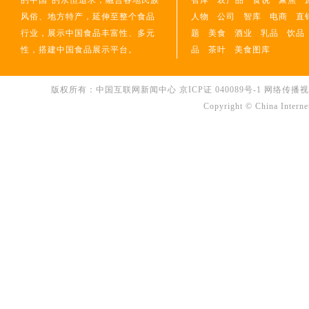
的中国”的永恒追求，融合各地民族
智库
农产品
食说
聚焦
风俗、地方特产，延伸至整个食品
人物
公司
智库
电商
直
行业，展示中国食品丰富性、多元
题
美食
酒业
乳品
饮品
性，搭建中国食品展示平台。
品
茶叶
美食图库
版权所有：中国互联网新闻中心
京ICP证 040089号-1
网络传播视听节
Copyright © China Interne