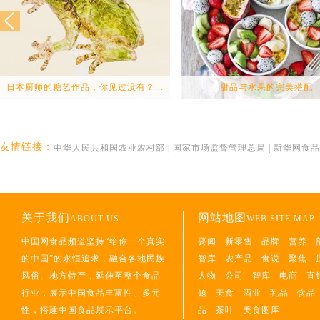
日本厨师的糖艺作品，你见过没有？...
甜品与水果的完美搭配
友情链接：
中华人民共和国农业农村部
|
国家市场监督管理总局
|
新华网食品
关于我们
网站地图
ABOUT US
WEB SITE MAP
中国网食品频道坚持“给你一个真实
要闻
新零售
品牌
营养
的中国”的永恒追求，融合各地民族
智库
农产品
食说
聚焦
风俗、地方特产，延伸至整个食品
人物
公司
智库
电商
直
行业，展示中国食品丰富性、多元
题
美食
酒业
乳品
饮品
性，搭建中国食品展示平台。
品
茶叶
美食图库