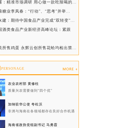
露：精准市场调研 用心做一款吃辣喝的...
粮糖业李凤春：“行动”、“思考”并举...
永建：期待中国食品产业完成“双转变”...
中国酒类食品产业新经济高峰论坛：紧跟
美所售鸡蛋 永辉云创所售花蛤均检出禁...
物
PERSONAGE
农业农村部 黄修柱
质量兴农需要做到“四个优”
加纳驻华公使 夸杜沃
非洲与海南在各领域都存在良好合作机遇
海南省政协党组副书记 马勇霞