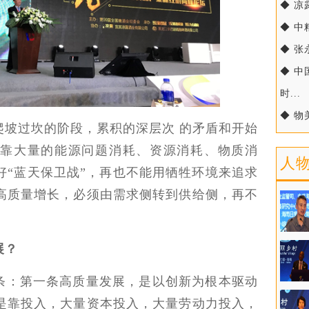
◆ 凉
◆ 中
◆ 张
◆ 
时...
◆ 物
爬坡过坎的阶段，累积的深层次 的矛盾和开始
靠大量的能源问题消耗、资源消耗、物质消
人
好“蓝天保卫战”，再也不能用牺牲环境来追求
高质量增长，必须由需求侧转到供给侧，再不
展？
条：第一条高质量发展，是以创新为根本驱动
是靠投入，大量资本投入，大量劳动力投入，