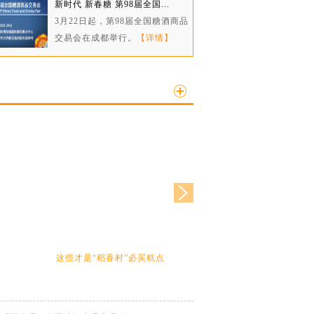
新时代 新春糖 第98届全国...
3月22日起，第98届全国糖酒商品
交易会在成都举行。
【详情】
这些才是“稻香村”必买糕点
1秒钟提高level 让你