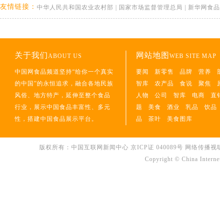
友情链接：
中华人民共和国农业农村部
|
国家市场监督管理总局
|
新华网食品
关于我们
网站地图
ABOUT US
WEB SITE MAP
中国网食品频道坚持“给你一个真实
要闻
新零售
品牌
营养
的中国”的永恒追求，融合各地民族
智库
农产品
食说
聚焦
风俗、地方特产，延伸至整个食品
人物
公司
智库
电商
直
行业，展示中国食品丰富性、多元
题
美食
酒业
乳品
饮品
性，搭建中国食品展示平台。
品
茶叶
美食图库
版权所有：中国互联网新闻中心 京ICP证 040089号 网络传播视听节目许可
Copyright © China Interne