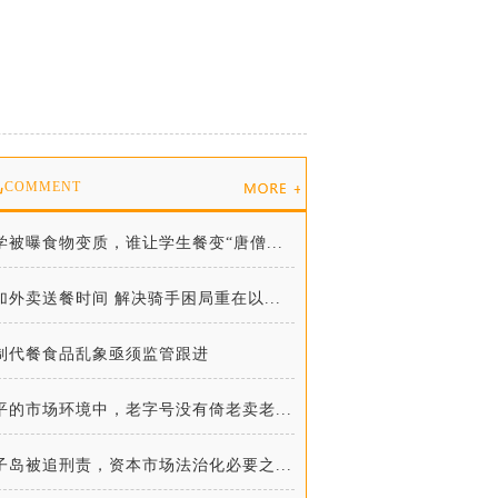
说
COMMENT
学被曝食物变质，谁让学生餐变“唐僧...
加外卖送餐时间 解决骑手困局重在以...
制代餐食品乱象亟须监管跟进
平的市场环境中，老字号没有倚老卖老...
子岛被追刑责，资本市场法治化必要之...