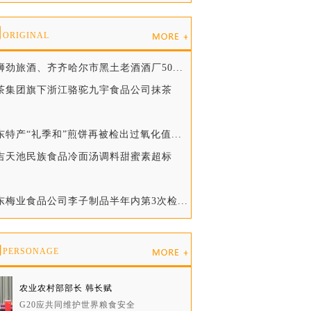
创
ORIGINAL
狮劲旅酒、齐齐哈尔市黑土老酒酒厂50...
浙茶集团旗下浙江骆驼九宇食品公司抹茶
东特产“礼季和”煎饼再被检出过氧化值...
延吉天池民族食品冷面汤调料甜蜜素超标
东梅业食品公司李子制品半年内第3次检...
物
PERSONAGE
农业农村部部长 韩长赋
G20应共同维护世界粮食安全