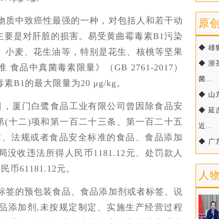
学物质中致癌性最强的一种，对包括人和若干动
原
主要是对肝脏的损害。易受黄曲霉毒素B1污染
◆ 雄
、小麦、花生油等，特别是花生、核桃等坚果
◆ 
食品中真菌毒素限量》（GB 2761-2017）
菌...
1的最大限量为20 μg/kg。
◆ 山
26日，厦门白鹭食品工业有限公司曾因除食品安
◆ 
第(十二)项和第一百二十三条、第一百二十五
近...
律、法规或者食品安全标准的食品、食品添加
◆ 广
没收违法所得人民币1181.12元、处罚款人
币61181.12元。
人
产无标签的预包装食品、食品添加剂或者标签、说
品添加剂,未按规定制定、实施生产经营过程