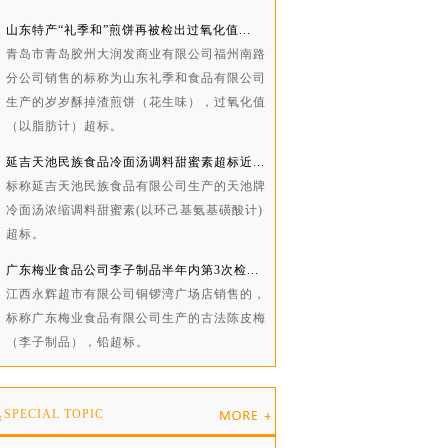
山东特产“礼季和”煎饼再被检出过氧化值...
青岛市青岛胶州大润发商业有限公司福州南路
分公司销售的标称为山东礼季和食品有限公司
生产的岁岁酥掉渣煎饼（花生味），过氧化值
（以脂肪计）超标。
延吉天池民族食品冷面汤调料甜蜜素超标近...
标称延吉天池民族食品有限公司生产的天池牌
冷面汤浓缩调料甜蜜素(以环己基氨基磺酸计)
超标。
广东梅业食品公司李子制品半年内第3次检...
江西永辉超市有限公司铜锣湾广场店销售的，
标称广东梅业食品有限公司生产的古法陈皮梅
（李子制品），铅超标。
题
SPECIAL TOPIC