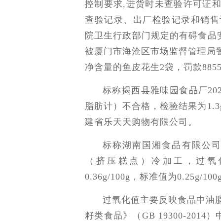
控制要求,进货时未查验许可证
查验记录、出厂检验记录和销售
院卫生行政部门规定的有碍食品
被厦门市海沧区市场监督管理局警告
净含量的鱼皮花生2袋，罚款885
标称揭西县雅味园食品厂20
脂肪计）不合格，检验结果为1.3g/
建省乐天天购物有限公司。
标称湖南国湘食品有限公司2
（挤压糕点）冷加工，过氧
0.36g/100g，标准值为0.2
过氧化值主要反映食品中油
籽类食品》（GB 19300-2