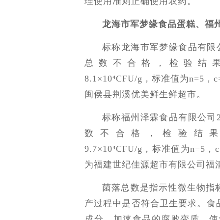
理使用准则正确使用农药。
龙海市军梦缘食品蛋糕、福
标称龙海市军梦缘食品有限公
总数不合格，检验结果为1.6×10⁵
8.1×10⁴CFU/g，标准值为n=5，c
闽侯县荆溪优美鲜生鲜超市。
标称福州泽霖食品有限公司2
数不合格，检验结果为5.9×10⁴
9.7×10⁴CFU/g，标准值为n=5，
为福建世纪佳源超市有限公司福
菌落总数是指示性微生物指
产过程中是否符合卫生要求。食
成分，加速食品的腐败变质，使