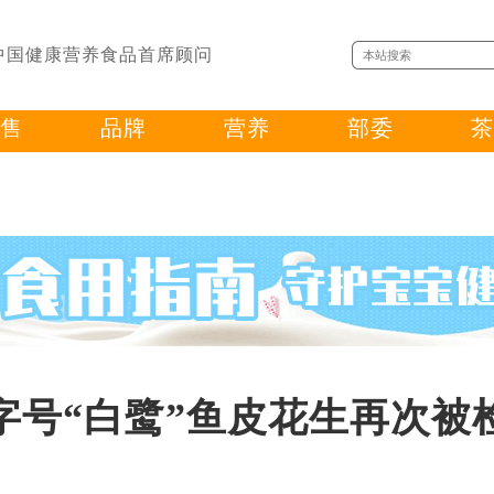
中国健康营养食品首席顾问
售
品牌
营养
部委
茶
字号“白鹭”鱼皮花生再次被