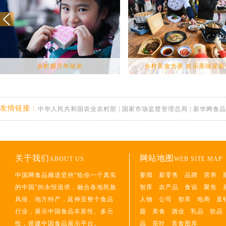
乡村腊月年味浓
乡村美食大赛 欢乐美味迎新
友情链接：
中华人民共和国农业农村部
|
国家市场监督管理总局
|
新华网食品
关于我们
网站地图
ABOUT US
WEB SITE MAP
中国网食品频道坚持“给你一个真实
要闻
新零售
品牌
营养
的中国”的永恒追求，融合各地民族
智库
农产品
食说
聚焦
风俗、地方特产，延伸至整个食品
人物
公司
智库
电商
直
行业，展示中国食品丰富性、多元
题
美食
酒业
乳品
饮品
性，搭建中国食品展示平台。
品
茶叶
美食图库