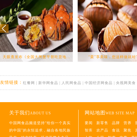
天眼查发布《全国大闸蟹平替吃货地...
“栗”享美味，您这样做就对
友情链接：
红餐网
|
新华网食品
|
人民网食品
|
中国经济网食品
|
央视网美食
关于我们
网站地图
ABOUT US
WEB SITE MAP
中国网食品频道坚持“给你一个真实
要闻
新零售
品牌
营养
的中国”的永恒追求，融合各地民族
智库
农产品
食说
聚焦