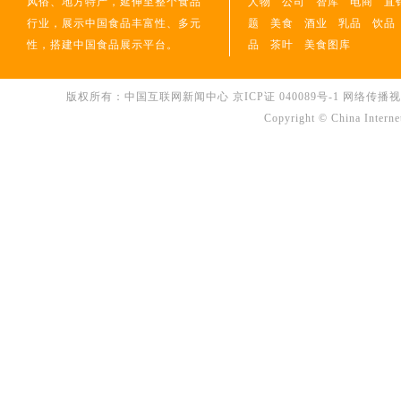
风俗、地方特产，延伸至整个食品
人物
公司
智库
电商
直
行业，展示中国食品丰富性、多元
题
美食
酒业
乳品
饮品
性，搭建中国食品展示平台。
品
茶叶
美食图库
版权所有：中国互联网新闻中心
京ICP证 040089号-1
网络传播视听节
Copyright © China Interne