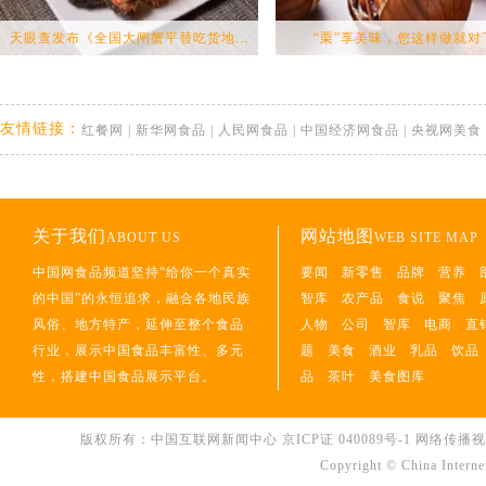
天眼查发布《全国大闸蟹平替吃货地...
“栗”享美味，您这样做就对
友情链接：
红餐网
|
新华网食品
|
人民网食品
|
中国经济网食品
|
央视网美食
关于我们
网站地图
ABOUT US
WEB SITE MAP
中国网食品频道坚持“给你一个真实
要闻
新零售
品牌
营养
的中国”的永恒追求，融合各地民族
智库
农产品
食说
聚焦
风俗、地方特产，延伸至整个食品
人物
公司
智库
电商
直
行业，展示中国食品丰富性、多元
题
美食
酒业
乳品
饮品
性，搭建中国食品展示平台。
品
茶叶
美食图库
版权所有：中国互联网新闻中心
京ICP证 040089号-1
网络传播视听节
Copyright © China Interne