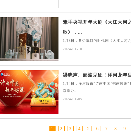
牵手央视开年大剧《大江大河
歌》，...
1月8日，备受瞩目的时代剧《大江大河
2024-01-10
梁晓声、郦波见证！洋河龙年生肖
1月4日，洋河股份“诗画中国”书画展暨
京举办。
2024-01-05
1
2
3
4
5
6
7
8
9