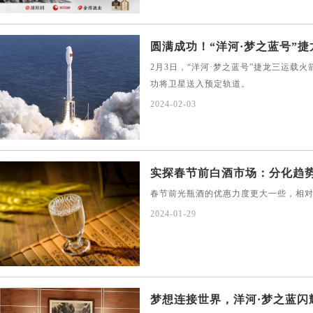
圆满成功！“洋河·梦之蓝号”捷龙
2月3日，“洋河·梦之蓝号”捷龙三运载
功将卫星送入预定轨道。
2024-02-03
实探春节前白酒市场：分化趋势明
春节前光瓶酒的优惠力度更大一些，相
2024-01-29
梦想连接世界，洋河·梦之蓝闪