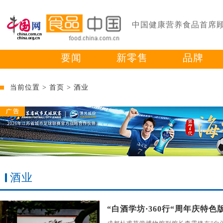
中国健康营养食品首席
要闻
新零售
品牌
当前位置 >
首页
>
酒业
酒业
“白酒学坊·360行“周年庆特色版举