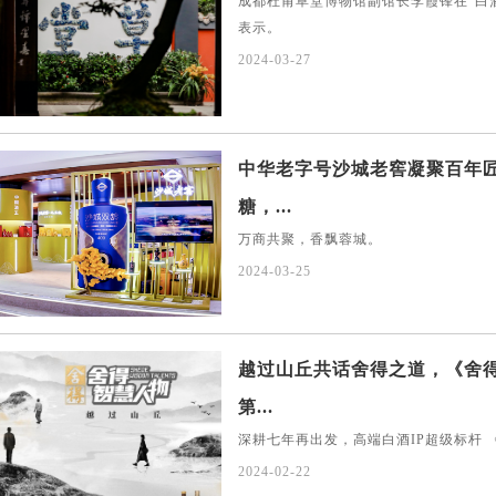
成都杜甫草堂博物馆副馆长李霞锋在“白酒
表示。
2024-03-27
中华老字号沙城老窖凝聚百年
糖，...
万商共聚，香飘蓉城。
2024-03-25
越过山丘共话舍得之道，《舍
第...
深耕七年再出发，高端白酒IP超级标杆
2024-02-22