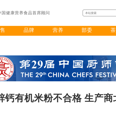
中国健康营养食品首席顾问
售
品牌
营养
部委
茶
锌钙有机米粉不合格 生产商