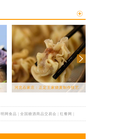
.
河北石家庄：正定王家烧麦制作技艺...
舌尖上的环球之旅 怎能错
光明网食品
|
全国糖酒商品交易会
|
红餐网
|