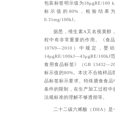
包装标签明示值为18μgRE/1
标示值的80%，检验结果为0.
0.31mg/100kJ。
据悉，维生素A又名视黄醇
程中有非常重要的作用。《食品
10769—2010）中规定
14μgRE/100kJ—43μgRE
食用食品标签》（GB 13432
标示值的80%。本次不合格样
品标签标示要求。特殊膳食食品
条件的限制，在生产加工过程中
法规标准的理解不够透彻等。
二十二碳六烯酸（DHA）