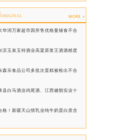
创
ORIGINAL
北京华润万家超市因所售优格曼辅食不合
哈尔滨玉泉玉特酒业高粱原浆王酒酒精度
广东森乐食品公司多批次蛋糕被检出不合
昌黎县白马酒业鸡尾酒、江西健朗实业十
不合格！新疆天山情乳业纯牛奶蛋白质含