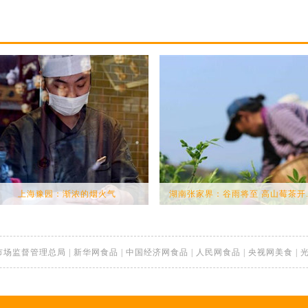
上海豫园：渐浓的烟火气
湖南张家界：谷雨将至 高山莓茶开..
市场监督管理总局
|
新华网食品
|
中国经济网食品
|
人民网食品
|
央视网美食
|