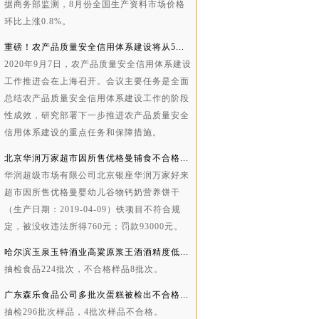
据商务部监测，8月份全国生产资料市场价格
环比上涨0.8%。
重磅！农产品质量安全信用体系建设将从5...
2020年9月7日，农产品质量安全信用体系建设
工作推进会在上海召开。会议主要任务是全面
总结农产品质量安全信用体系建设工作的阶段
性成效，研究部署下一步推进农产品质量安全
信用体系建设的重点任务和保障措施。
北京华润万家超市因所售优格曼辅食不合格...
华润超级市场有限公司北京银座华润万家好来
超市因所售优格曼婴幼儿谷物钙奶营养饼干
（生产日期：2019-04-09）铁项目不符合规
定，被没收违法所得760元；罚款93000元。
哈尔滨玉泉玉特酒业高粱原浆王酒酒精度低...
抽检食品224批次，不合格样品8批次。
广东森乐食品公司多批次蛋糕被检出不合格...
抽检296批次样品，4批次样品不合格。