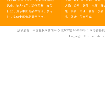
的中国”的永恒追求，融合各地民族
智库
农产品
食说
聚焦
风俗、地方特产，延伸至整个食品
人物
公司
智库
电商
直
行业，展示中国食品丰富性、多元
题
美食
酒业
乳品
饮品
性，搭建中国食品展示平台。
品
茶叶
美食图库
版权所有：中国互联网新闻中心
京ICP证 040089号-1
网络传播视听节
Copyright © China Interne