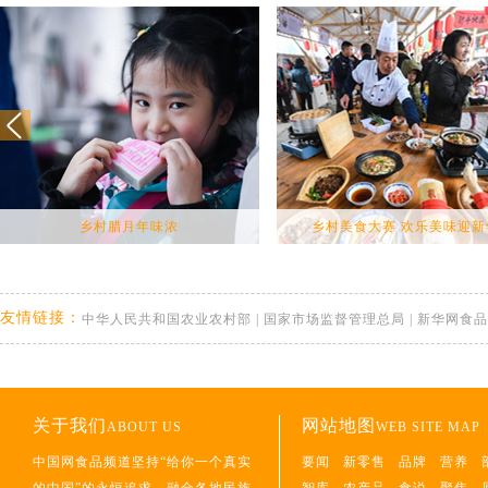
乡村腊月年味浓
乡村美食大赛 欢乐美味迎新
友情链接：
中华人民共和国农业农村部
|
国家市场监督管理总局
|
新华网食品
关于我们
网站地图
ABOUT US
WEB SITE MAP
中国网食品频道坚持“给你一个真实
要闻
新零售
品牌
营养