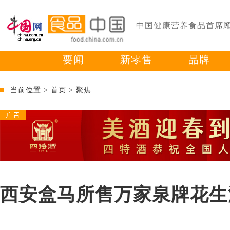
中国健康营养食品首席
要闻
新零售
品牌
当前位置 >
首页
>
聚焦
西安盒马所售万家泉牌花生