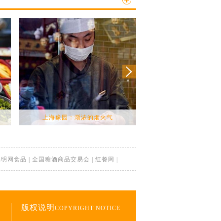
上海豫园：渐浓的烟火气
湖南张家界：谷雨将至 高
光明网食品
|
全国糖酒商品交易会
|
红餐网
|
版权说明
COPYRIGHT NOTICE