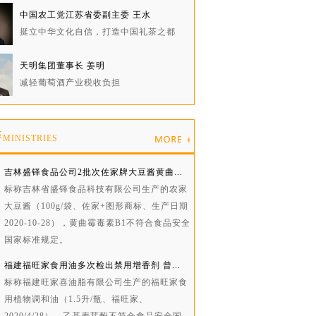
中国农工党江苏省委副主委 王水
挺立中华文化自信，打造中国礼茶之都
天明集团董事长 姜明
减轻葡萄酒产业税收负担
委
MINISTRIES
吉林盛铎食品公司2批次佐家牌大豆酱黄曲...
标称吉林省盛铎食品科技有限公司生产的农家
大豆酱（100g/袋、佐家+图形商标、生产日期
2020-10-28），黄曲霉毒素B1不符合食品安全
国家标准规定。
福建福旺家食用油多次检出禁用增香剂 曾...
标称福建旺家喜油脂有限公司生产的福旺家食
用植物调和油（1.5升/瓶、福旺家、