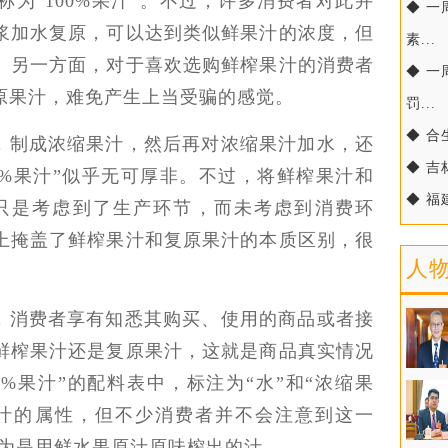
为“100%果汁”。不过，许多消费者对此并
◆ 
浆加水复原，可以达到类似鲜果汁的浓度，但
素...
。另一方面，对于喜欢选购鲜榨果汁的消费者
◆ 
原果汁，难免产生上当受骗的感觉。
罚...
◆ 合
，制成浓缩果汁，然后再对浓缩果汁加水，还
◆ 吉
0%果汁”似乎无可厚非。不过，将鲜榨果汁和
◆ 福
”，只是考虑到了生产环节，而未考虑到消费环
上掩盖了鲜榨果汁和复原果汁的本质区别，很
人
，消费者享有知悉其购买、使用的商品或者接
鲜榨果汁还是复原果汁，这就是商品真实情况
0%果汁”的配料表中，标注为“水”和“浓缩果
汁的属性，但不少消费者并不会注意到这一
就以为是用鲜水果原汁原味榨出的汁。