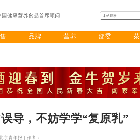
中国健康营养食品首席顾问
售
品牌
营养
部委
茶
汁”误导，不妨学学“复原乳”
来源：北京青年报 | 作者：