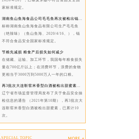
2020/4/28），乙基麦芽酚不符合食品安全国
家标准规定。
湖南鱼山鱼海食品公司毛毛鱼再次被检出镉...
标称湖南鱼山鱼海食品有限公司生产毛毛鱼
（绝辣味）（鱼山鱼海、2020/4/16、），镉
不符合食品安全国家标准规定。
节粮先减损 粮食产后损失如何减少
在储藏、运输、加工环节，我国每年粮食损失
量在700亿斤以上；在消费环节，浪费的食物
更相当于3000万到5000万人一年的口粮。
再3批次大连靳窖米香型白酒被检出甜蜜素...
辽宁省市场监督管理局发布了关于食品安全抽
检信息的通告 （2021年第10期），再3批次大
连靳窖米香型白酒被检出甜蜜素，已累计10
次。
题
SPECIAL TOPIC