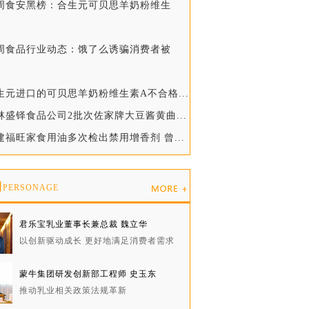
一周食安黑榜：合生元可贝思羊奶粉维生
一周食品行业动态：饿了么诱骗消费者被
生元进口的可贝思羊奶粉维生素A不合格...
林盛铎食品公司2批次佐家牌大豆酱黄曲...
建福旺家食用油多次检出禁用增香剂 曾...
物
PERSONAGE
君乐宝乳业董事长兼总裁 魏立华
以创新驱动成长 更好地满足消费者需求
蒙牛集团研发创新部工程师 史玉东
推动乳业相关政策法规革新