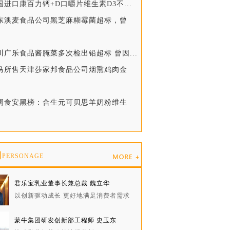
国进口康百力钙+D口嚼片维生素D3不...
山东澳麦食品公司黑芝麻糊霉菌超标，曾
川广乐食品酱腌菜多次检出铅超标 曾因...
盒马所售天津莎家邦食品公司烟熏鸡肉金
一周食安黑榜：合生元可贝思羊奶粉维生
物
PERSONAGE
君乐宝乳业董事长兼总裁 魏立华
以创新驱动成长 更好地满足消费者需求
蒙牛集团研发创新部工程师 史玉东