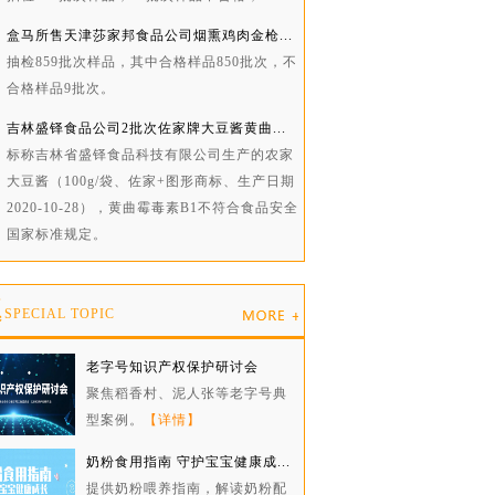
盒马所售天津莎家邦食品公司烟熏鸡肉金枪...
抽检859批次样品，其中合格样品850批次，不
合格样品9批次。
吉林盛铎食品公司2批次佐家牌大豆酱黄曲...
标称吉林省盛铎食品科技有限公司生产的农家
大豆酱（100g/袋、佐家+图形商标、生产日期
2020-10-28），黄曲霉毒素B1不符合食品安全
国家标准规定。
题
SPECIAL TOPIC
老字号知识产权保护研讨会
聚焦稻香村、泥人张等老字号典
型案例。
【详情】
奶粉食用指南 守护宝宝健康成...
提供奶粉喂养指南，解读奶粉配