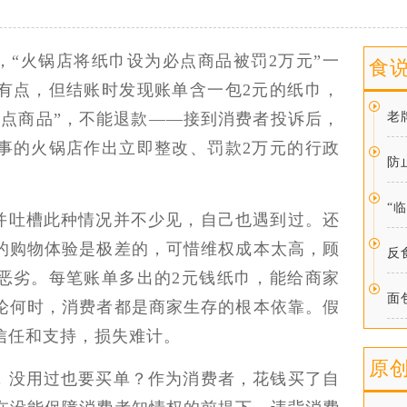
，“火锅店将纸巾设为必点商品被罚2万元”一
食
有点，但结账时发现账单含一包2元的纸巾，
必点商品”，不能退款——接到消费者投诉后，
老
事的火锅店作出立即整改、罚款2万元的行政
防
“
并吐槽此种情况并不少见，自己也遇到过。还
的购物体验是极差的，可惜维权成本太高，顾
反
恶劣。每笔账单多出的2元钱纸巾，能给商家
面
论何时，消费者都是商家生存的根本依靠。假
信任和支持，损失难计。
原
，没用过也要买单？作为消费者，花钱买了自