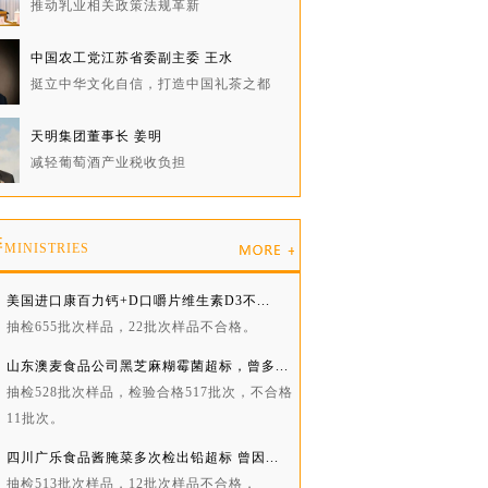
推动乳业相关政策法规革新
中国农工党江苏省委副主委 王水
挺立中华文化自信，打造中国礼茶之都
天明集团董事长 姜明
减轻葡萄酒产业税收负担
委
MINISTRIES
美国进口康百力钙+D口嚼片维生素D3不...
抽检655批次样品，22批次样品不合格。
山东澳麦食品公司黑芝麻糊霉菌超标，曾多...
抽检528批次样品，检验合格517批次，不合格
11批次。
四川广乐食品酱腌菜多次检出铅超标 曾因...
抽检513批次样品，12批次样品不合格，