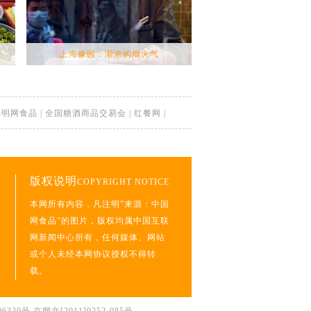
上海豫园：渐浓的烟火气
湖南张家界：谷雨将至 高
光明网食品
|
全国糖酒商品交易会
|
红餐网
|
版权说明
COPYRIGHT NOTICE
本网所有内容，凡注明”来源：中国
网食品”的图片，版权均属中国互联
网新闻中心所有，任何媒体、网站
或个人未经本网协议授权不得转
载。