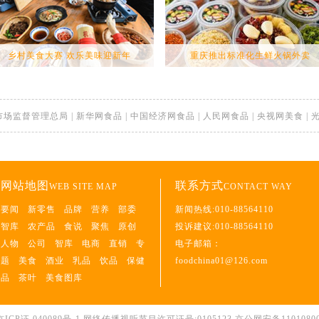
乡村美食大赛 欢乐美味迎新年
重庆推出标准化生鲜火锅外卖
市场监督管理总局
|
新华网食品
|
中国经济网食品
|
人民网食品
|
央视网美食
|
网站地图
联系方式
WEB SITE MAP
CONTACT WAY
要闻
新零售
品牌
营养
部委
新闻热线:010-88564110
智库
农产品
食说
聚焦
原创
投诉建议:010-88564110
人物
公司
智库
电商
直销
专
电子邮箱：
题
美食
酒业
乳品
饮品
保健
foodchina01@126.com
品
茶叶
美食图库