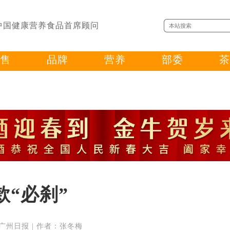
中国健康营养食品首席顾问
售
品牌
营养
部委
茶
款“必刹”
来源：广州日报 | 作者：张冬梅