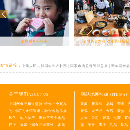
乡村腊月年味浓
乡村美食大赛 欢乐美味迎新
友情链接：
中华人民共和国农业农村部
|
国家市场监督管理总局
|
新华网食品
关于我们
网站地图
ABOUT US
WEB SITE MAP
中国网食品频道坚持“给你一个真实
要闻
新零售
品牌
营养
的中国”的永恒追求，融合各地民族
智库
农产品
食说
聚焦
风俗、地方特产，延伸至整个食品
人物
公司
智库
电商
直
行业，展示中国食品丰富性、多元
题
美食
酒业
乳品
饮品