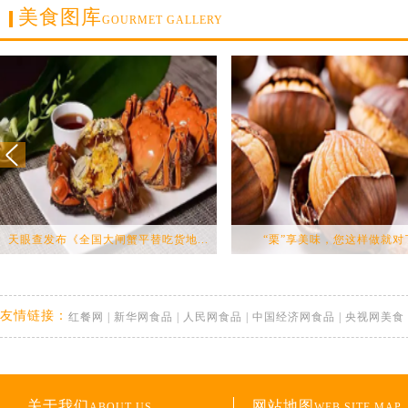
美食图库
GOURMET GALLERY
天眼查发布《全国大闸蟹平替吃货地...
“栗”享美味，您这样做就对
友情链接：
红餐网
|
新华网食品
|
人民网食品
|
中国经济网食品
|
央视网美食
关于我们
网站地图
ABOUT US
WEB SITE MAP