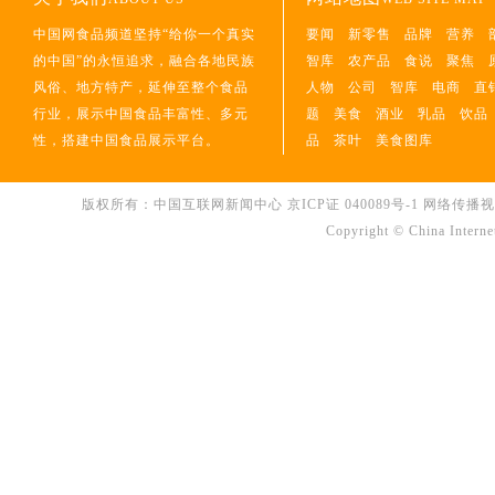
中国网食品频道坚持“给你一个真实
要闻
新零售
品牌
营养
的中国”的永恒追求，融合各地民族
智库
农产品
食说
聚焦
风俗、地方特产，延伸至整个食品
人物
公司
智库
电商
直
行业，展示中国食品丰富性、多元
题
美食
酒业
乳品
饮品
性，搭建中国食品展示平台。
品
茶叶
美食图库
版权所有：中国互联网新闻中心
京ICP证 040089号-1
网络传播视听节
Copyright © China Interne